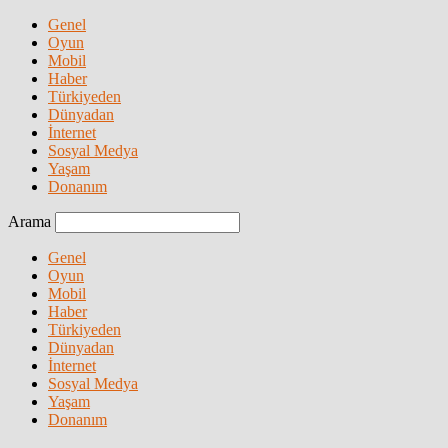
Genel
Oyun
Mobil
Haber
Türkiyeden
Dünyadan
İnternet
Sosyal Medya
Yaşam
Donanım
Arama
Genel
Oyun
Mobil
Haber
Türkiyeden
Dünyadan
İnternet
Sosyal Medya
Yaşam
Donanım