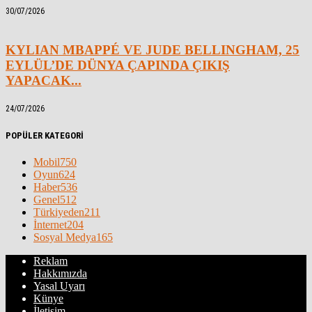
30/07/2026
KYLIAN MBAPPÉ VE JUDE BELLINGHAM, 25
EYLÜL’DE DÜNYA ÇAPINDA ÇIKIŞ
YAPACAK...
24/07/2026
POPÜLER KATEGORİ
Mobil
750
Oyun
624
Haber
536
Genel
512
Türkiyeden
211
İnternet
204
Sosyal Medya
165
Reklam
Hakkımızda
Yasal Uyarı
Künye
İletişim