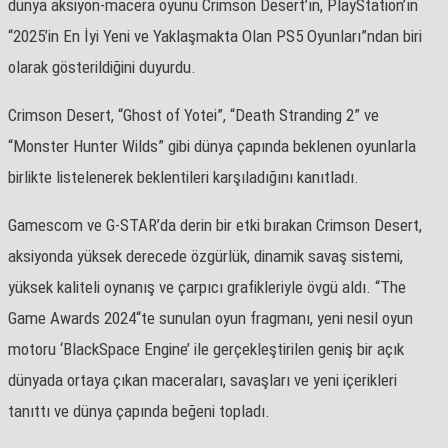
dünya aksiyon-macera oyunu Crimson Desert’ın, PlayStation’ın
“2025’in En İyi Yeni ve Yaklaşmakta Olan PS5 Oyunları”ndan biri
olarak gösterildiğini duyurdu.
Crimson Desert, “Ghost of Yotei”, “Death Stranding 2” ve
“Monster Hunter Wilds” gibi dünya çapında beklenen oyunlarla
birlikte listelenerek beklentileri karşıladığını kanıtladı.
Gamescom ve G-STAR’da derin bir etki bırakan Crimson Desert,
aksiyonda yüksek derecede özgürlük, dinamik savaş sistemi,
yüksek kaliteli oynanış ve çarpıcı grafikleriyle övgü aldı. “The
Game Awards 2024“te sunulan oyun fragmanı, yeni nesil oyun
motoru ‘BlackSpace Engine’ ile gerçekleştirilen geniş bir açık
dünyada ortaya çıkan maceraları, savaşları ve yeni içerikleri
tanıttı ve dünya çapında beğeni topladı.