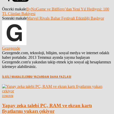
Önceki makale
ByNoGame ve BitHero’dan Yeni Yıl Hediyesi: 100
TL Cüzdan Bakiyesi
Sonraki makale
Marvel Rivals Bahar Festivali Etkinliği Başlıyor
Gezegende
Gezegende.com, teknoloji, bilişim, sosyal medya ve internet odaklı
haber portalıdır. 2013 Temmuz ayında yayına başlayan
Gezegende.com'u yakından takip etmek için sosyal ağ hesaplarımızı
izlemeye alabilirsiniz.
İLGİLİ MAKALELER
BU YAZARDAN DAHA FAZLASI
DONANIM
Yapay zeka talebi PC, RAM ve ekran kartı
fiyatlarını yukarı çekiyor