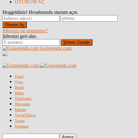
OTURUM AÇ
Hoşgeldiniz! Hesabınızda oturum açın.
Şifrenizi mi unuttunuz?
Şifrenizi geri alın.
Gezegende.com
Genel
Oyun
Mobil
Haber
Türkiyeden
Dünyadan
İnternet
Sosyal Medya
Yaşam
Donanım