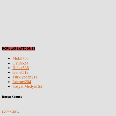
POPULAR CATEGORIES
Mobil
750
Oyun
624
Haber
536
Genel
512
Türkiyeden
211
İnternet
204
Sosyal Medya
165
Dosya Konusu
DOSYA KONUSU