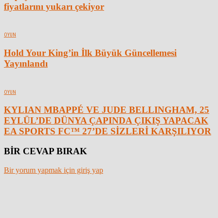
fiyatlarını yukarı çekiyor
OYUN
Hold Your King’in İlk Büyük Güncellemesi
Yayınlandı
OYUN
KYLIAN MBAPPÉ VE JUDE BELLINGHAM, 25
EYLÜL’DE DÜNYA ÇAPINDA ÇIKIŞ YAPACAK
EA SPORTS FC™ 27’DE SİZLERİ KARŞILIYOR
BİR CEVAP BIRAK
Bir yorum yapmak için giriş yap