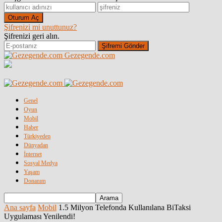
Şifrenizi mi unuttunuz?
Şifrenizi geri alın.
Gezegende.com
Genel
Oyun
Mobil
Haber
Türkiyeden
Dünyadan
İnternet
Sosyal Medya
Yaşam
Donanım
Ana sayfa
Mobil
1.5 Milyon Telefonda Kullanılana BiTaksi
Uygulaması Yenilendi!