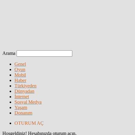
Arama
Genel
Oyun
Mobil
Haber
Türkiyeden
Dünyadan
İnternet
Sosyal Medya
Yaşam
Donanım
OTURUM AÇ
Hoşgeldiniz! Hesabınızda oturum açın.