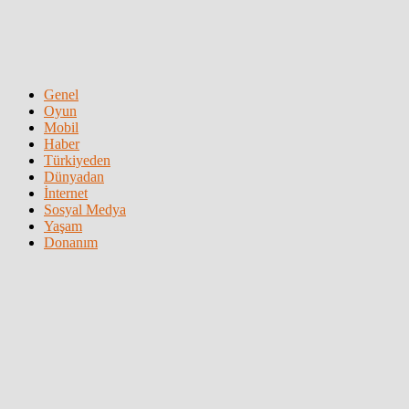
Genel
Oyun
Mobil
Haber
Türkiyeden
Dünyadan
İnternet
Sosyal Medya
Yaşam
Donanım