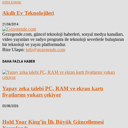
DOSYA KONUSU
Akıllı Ev Teknolojileri
21/04/2014
Gezegende.com, güncel teknoloji haberleri, sosyal medya kanalları,
video yayınları ve radyo programı ile teknoloji severlerle buluşturan
bir teknoloji ve yayın platformudur.
Bize Ulaşın:
info@gezegende.com
DAHA FAZLA HABER
Yapay zeka talebi PC, RAM ve ekran kartı
fiyatlarını yukarı çekiyor
03/08/2026
Hold Your King’in İlk Büyük Güncellemesi