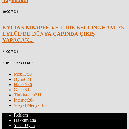
Yayınlandı
30/07/2026
KYLIAN MBAPPÉ VE JUDE BELLINGHAM, 25
EYLÜL’DE DÜNYA ÇAPINDA ÇIKIŞ
YAPACAK...
24/07/2026
POPÜLER KATEGORİ
Mobil
750
Oyun
624
Haber
536
Genel
512
Türkiyeden
211
İnternet
204
Sosyal Medya
165
Reklam
Hakkımızda
Yasal Uyarı