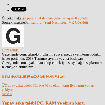
Önceki makale
Apple, FBI ile olan Şifre Savaşını Kaybetti
Sonraki makale
Samsung’un Yeni Nesil Gear VR Gözlüğü
Gezegende
Gezegende.com, teknoloji, bilişim, sosyal medya ve internet odaklı
haber portalıdır. 2013 Temmuz ayında yayına başlayan
Gezegende.com'u yakından takip etmek için sosyal ağ hesaplarımızı
izlemeye alabilirsiniz.
İLGİLİ MAKALELER
BU YAZARDAN DAHA FAZLASI
DONANIM
Yapay zeka talebi PC, RAM ve ekran kartı