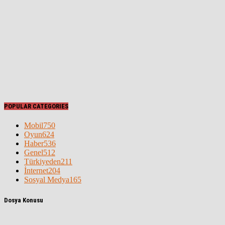
POPULAR CATEGORIES
Mobil
750
Oyun
624
Haber
536
Genel
512
Türkiyeden
211
İnternet
204
Sosyal Medya
165
Dosya Konusu