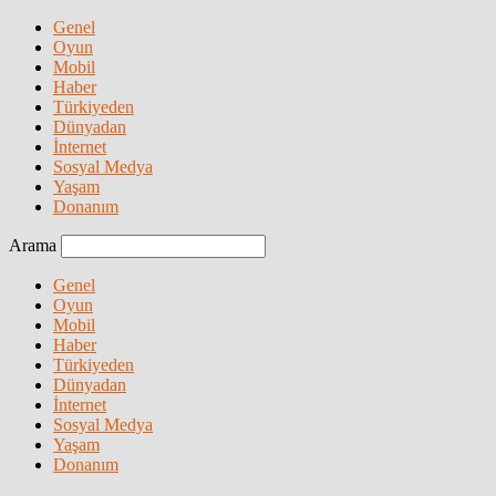
Genel
Oyun
Mobil
Haber
Türkiyeden
Dünyadan
İnternet
Sosyal Medya
Yaşam
Donanım
Arama
Genel
Oyun
Mobil
Haber
Türkiyeden
Dünyadan
İnternet
Sosyal Medya
Yaşam
Donanım