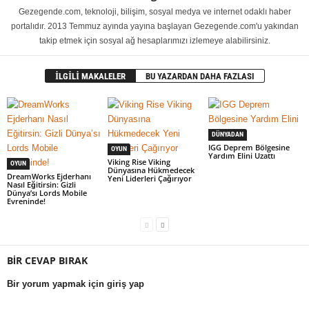
Gezegende.com, teknoloji, bilişim, sosyal medya ve internet odaklı haber
portalıdır. 2013 Temmuz ayında yayına başlayan Gezegende.com'u yakından
takip etmek için sosyal ağ hesaplarımızı izlemeye alabilirsiniz.
İLGİLİ MAKALELER
BU YAZARDAN DAHA FAZLASI
DÜNYADAN
IGG Deprem Bölgesine
OYUN
Yardım Elini Uzattı
Viking Rise Viking
OYUN
Dünyasına Hükmedecek
DreamWorks Ejderhanı
Yeni Liderleri Çağırıyor
Nasıl Eğitirsin: Gizli
Dünya’sı Lords Mobile
Evreninde!
BİR CEVAP BIRAK
Bir yorum yapmak için giriş yap