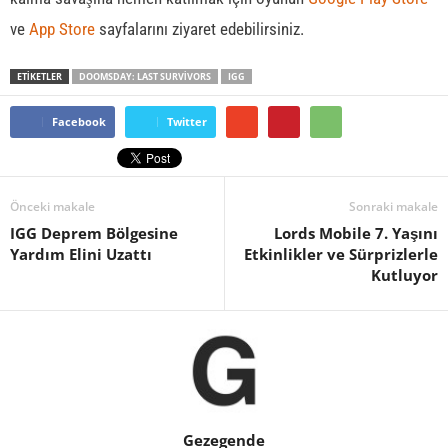
ve
App Store
sayfalarını ziyaret edebilirsiniz.
ETİKETLER
DOOMSDAY: LAST SURVIVORS
IGG
Facebook
Twitter
Önceki makale
Sonraki makale
IGG Deprem Bölgesine
Lords Mobile 7. Yaşını
Yardım Elini Uzattı
Etkinlikler ve Sürprizlerle
Kutluyor
Gezegende