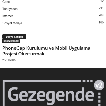
512
Genel
211
Türkiyeden
204
İnternet
165
Sosyal Medya
Dosya Konusu
DOSYA KONUSU
PhoneGap Kurulumu ve Mobil Uygulama
Projesi Oluşturmak
25/11/2015