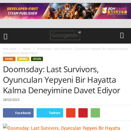
Ana sayfa
Genel
Doomsday: Last Survivors, Oyuncuları Yepyeni Bir Hayatta Kalma
Deneyimine Davet Ediyor
GENEL
MOBIL
OYUN
Doomsday: Last Survivors,
Oyuncuları Yepyeni Bir Hayatta
Kalma Deneyimine Davet Ediyor
28/02/2023
Facebook
Twitter