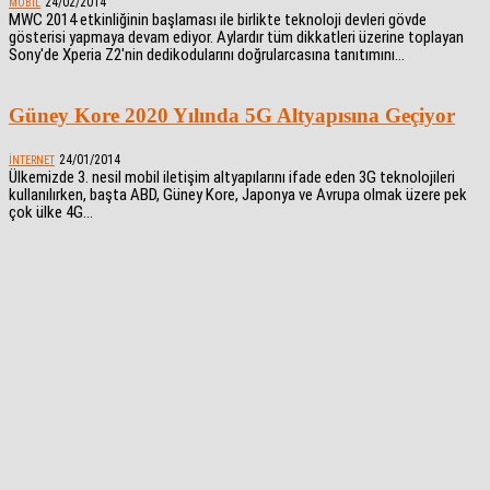
24/02/2014
MOBIL
MWC 2014 etkinliğinin başlaması ile birlikte teknoloji devleri gövde
gösterisi yapmaya devam ediyor. Aylardır tüm dikkatleri üzerine toplayan
Sony'de Xperia Z2'nin dedikodularını doğrularcasına tanıtımını...
Güney Kore 2020 Yılında 5G Altyapısına Geçiyor
24/01/2014
İNTERNET
Ülkemizde 3. nesil mobil iletişim altyapılarını ifade eden 3G teknolojileri
kullanılırken, başta ABD, Güney Kore, Japonya ve Avrupa olmak üzere pek
çok ülke 4G...