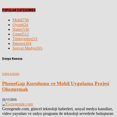
POPULAR CATEGORIES
Mobil
750
Oyun
624
Haber
536
Genel
512
Türkiyeden
211
İnternet
204
Sosyal Medya
165
Dosya Konusu
DOSYA KONUSU
PhoneGap Kurulumu ve Mobil Uygulama Projesi
Oluşturmak
25/11/2015
Gezegende.com, güncel teknoloji haberleri, sosyal medya kanalları,
video yayınları ve radyo programı ile teknoloji severlerle buluşturan