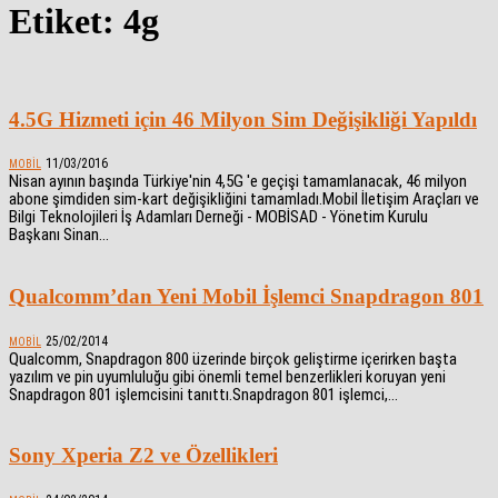
Etiket: 4g
4.5G Hizmeti için 46 Milyon Sim Değişikliği Yapıldı
11/03/2016
MOBIL
Nisan ayının başında Türkiye'nin 4,5G 'e geçişi tamamlanacak, 46 milyon
abone şimdiden sim-kart değişikliğini tamamladı.Mobil İletişim Araçları ve
Bilgi Teknolojileri İş Adamları Derneği - MOBİSAD - Yönetim Kurulu
Başkanı Sinan...
Qualcomm’dan Yeni Mobil İşlemci Snapdragon 801
25/02/2014
MOBIL
Qualcomm, Snapdragon 800 üzerinde birçok geliştirme içerirken başta
yazılım ve pin uyumluluğu gibi önemli temel benzerlikleri koruyan yeni
Snapdragon 801 işlemcisini tanıttı.Snapdragon 801 işlemci,...
Sony Xperia Z2 ve Özellikleri