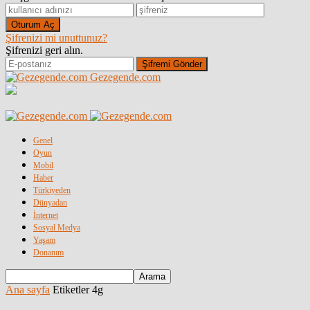
Şifrenizi mi unuttunuz?
Şifrenizi geri alın.
Gezegende.com
Genel
Oyun
Mobil
Haber
Türkiyeden
Dünyadan
İnternet
Sosyal Medya
Yaşam
Donanım
Ana sayfa
Etiketler
4g