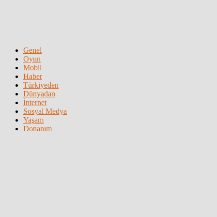
Genel
Oyun
Mobil
Haber
Türkiyeden
Dünyadan
İnternet
Sosyal Medya
Yaşam
Donanım