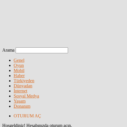
Arama
Genel
Oyun
Mobil
Haber
Türkiyeden
Dünyadan
İnternet
Sosyal Medya
Yaşam
Donanım
OTURUM AÇ
Hoşgeldiniz! Hesabınızda oturum açın.