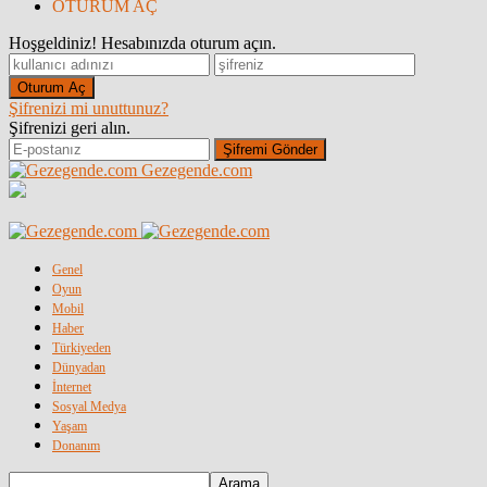
OTURUM AÇ
Hoşgeldiniz! Hesabınızda oturum açın.
Şifrenizi mi unuttunuz?
Şifrenizi geri alın.
Gezegende.com
Genel
Oyun
Mobil
Haber
Türkiyeden
Dünyadan
İnternet
Sosyal Medya
Yaşam
Donanım