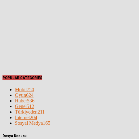
POPULAR CATEGORIES
Mobil
750
Oyun
624
Haber
536
Genel
512
Türkiyeden
211
İnternet
204
Sosyal Medya
165
Dosya Konusu