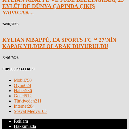
EYLÜL’DE DÜNYA ÇAPINDA ÇIKIŞ
YAPACAK...
24/07/2026
KYLIAN MBAPPÉ, EA SPORTS FC™ 27’NİN
KAPAK YILDIZI OLARAK DUYURULDU
22/07/2026
POPÜLER KATEGORİ
Mobil
750
Oyun
624
Haber
536
Genel
512
Türkiyeden
211
İnternet
204
Sosyal Medya
165
Reklam
Hakkımızda