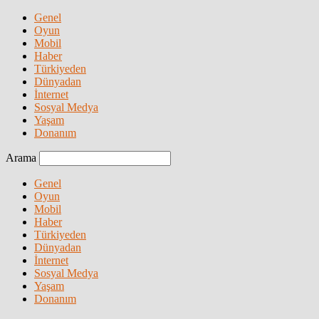
Genel
Oyun
Mobil
Haber
Türkiyeden
Dünyadan
İnternet
Sosyal Medya
Yaşam
Donanım
Arama
Genel
Oyun
Mobil
Haber
Türkiyeden
Dünyadan
İnternet
Sosyal Medya
Yaşam
Donanım