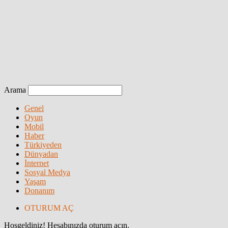
Arama
Genel
Oyun
Mobil
Haber
Türkiyeden
Dünyadan
İnternet
Sosyal Medya
Yaşam
Donanım
OTURUM AÇ
Hoşgeldiniz! Hesabınızda oturum açın.