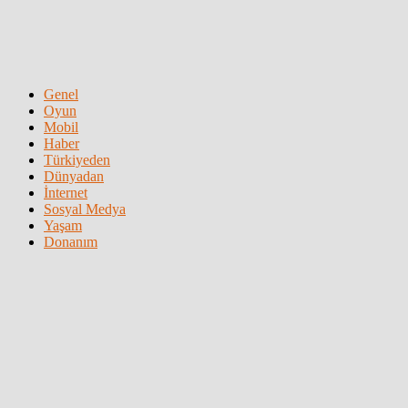
Genel
Oyun
Mobil
Haber
Türkiyeden
Dünyadan
İnternet
Sosyal Medya
Yaşam
Donanım