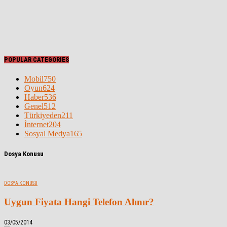
POPULAR CATEGORIES
Mobil
750
Oyun
624
Haber
536
Genel
512
Türkiyeden
211
İnternet
204
Sosyal Medya
165
Dosya Konusu
DOSYA KONUSU
Uygun Fiyata Hangi Telefon Alınır?
03/05/2014