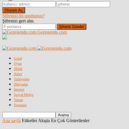
Şifrenizi mi unuttunuz?
Şifrenizi geri alın.
Gezegende.com
Genel
Oyun
Mobil
Haber
Türkiyeden
Dünyadan
İnternet
Sosyal Medya
Yaşam
Donanım
Ana sayfa
Etiketler
Akışta En Çok Gösterilenler