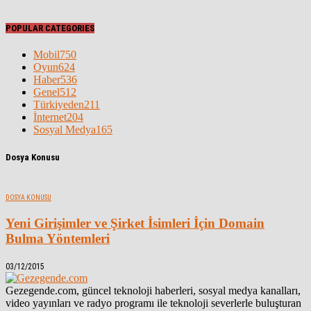
POPULAR CATEGORIES
Mobil
750
Oyun
624
Haber
536
Genel
512
Türkiyeden
211
İnternet
204
Sosyal Medya
165
Dosya Konusu
DOSYA KONUSU
Yeni Girişimler ve Şirket İsimleri İçin Domain
Bulma Yöntemleri
03/12/2015
Gezegende.com, güncel teknoloji haberleri, sosyal medya kanalları,
video yayınları ve radyo programı ile teknoloji severlerle buluşturan