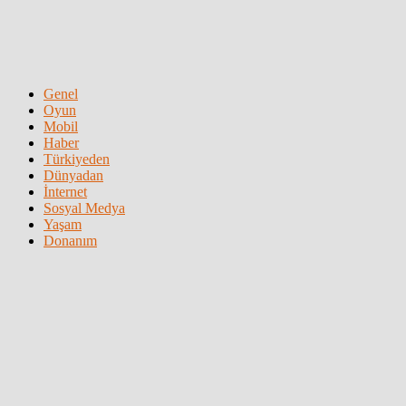
Genel
Oyun
Mobil
Haber
Türkiyeden
Dünyadan
İnternet
Sosyal Medya
Yaşam
Donanım