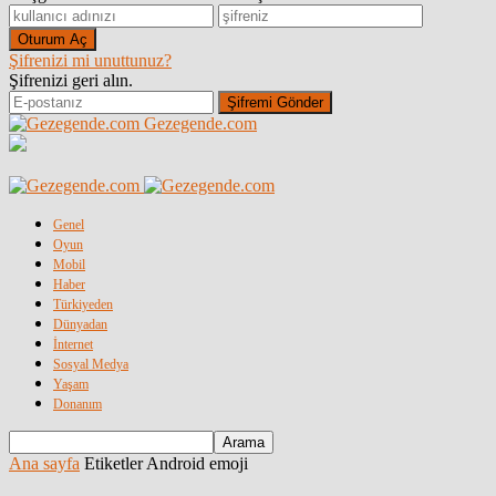
Şifrenizi mi unuttunuz?
Şifrenizi geri alın.
Gezegende.com
Genel
Oyun
Mobil
Haber
Türkiyeden
Dünyadan
İnternet
Sosyal Medya
Yaşam
Donanım
Ana sayfa
Etiketler
Android emoji