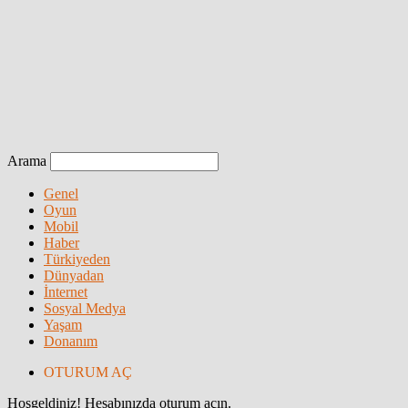
Arama
Genel
Oyun
Mobil
Haber
Türkiyeden
Dünyadan
İnternet
Sosyal Medya
Yaşam
Donanım
OTURUM AÇ
Hoşgeldiniz! Hesabınızda oturum açın.