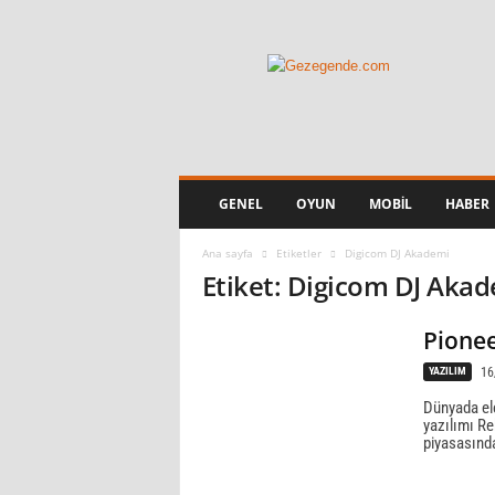
Gezegende.com
GENEL
OYUN
MOBIL
HABER
Ana sayfa
Etiketler
Digicom DJ Akademi
Etiket: Digicom DJ Aka
Pionee
YAZILIM
16
Dünyada ele
yazılımı Re
piyasasınd