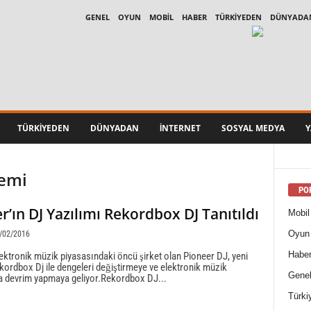
GENEL
OYUN
MOBIL
HABER
TÜRKIYEDEN
DÜNYADA
TÜRKIYEDEN
DÜNYADAN
İNTERNET
SOSYAL MEDYA
Y
demi
PO
r’ın DJ Yazılımı Rekordbox DJ Tanıtıldı
Mobil
Oyun
/02/2016
Habe
ktronik müzik piyasasındaki öncü şirket olan Pioneer DJ, yeni
kordbox Dj ile dengeleri değiştirmeye ve elektronik müzik
Gene
a devrim yapmaya geliyor.Rekordbox DJ...
Türki