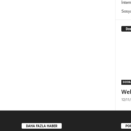
İntern
Sosy
Dos
DOSYA
Web
12/11
DAHA FAZLA HABER
PO