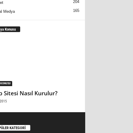
204
et
165
al Medya
ya Konusu
 KONUSU
 Sitesi Nasıl Kurulur?
/2015
PÜLER KATEGORİ