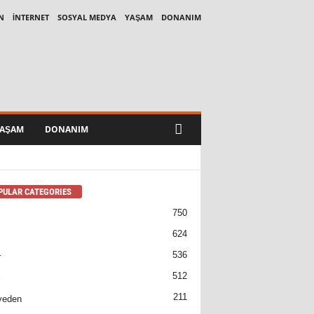
N
İNTERNET
SOSYAL MEDYA
YAŞAM
DONANIM
AŞAM
DONANIM
PULAR CATEGORIES
750
624
536
r
512
l
211
yeden