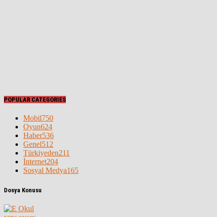
POPULAR CATEGORIES
Mobil
750
Oyun
624
Haber
536
Genel
512
Türkiyeden
211
İnternet
204
Sosyal Medya
165
Dosya Konusu