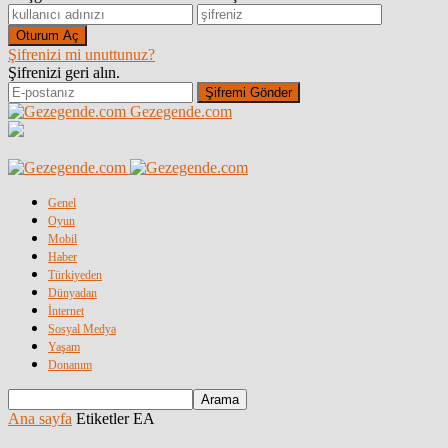
Şifrenizi mi unuttunuz?
Şifrenizi geri alın.
Gezegende.com
Genel
Oyun
Mobil
Haber
Türkiyeden
Dünyadan
İnternet
Sosyal Medya
Yaşam
Donanım
Ana sayfa
Etiketler
EA