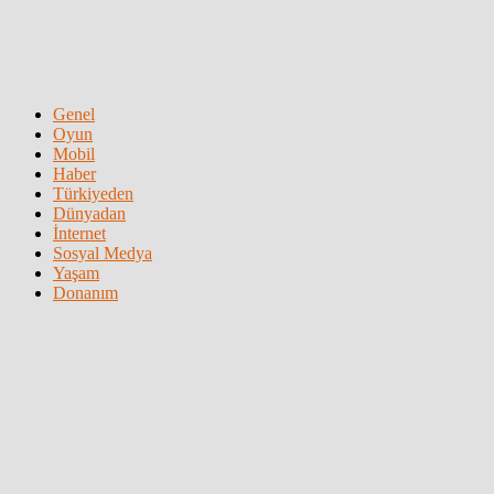
Genel
Oyun
Mobil
Haber
Türkiyeden
Dünyadan
İnternet
Sosyal Medya
Yaşam
Donanım