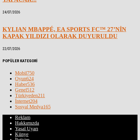
24/07/2026
KYLIAN MBAPPÉ, EA SPORTS FC™ 27’NİN
KAPAK YILDIZI OLARAK DUYURULDU
22/07/2026
POPÜLER KATEGORİ
Mobil
750
Oyun
624
Haber
536
Genel
512
Türkiyeden
211
İnternet
204
Sosyal Medya
165
Reklam
Hakkımızda
Yasal Uyarı
Künye
İletişim