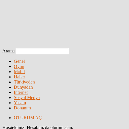
Arama
Genel
Oyun
Mobil
Haber
Türkiyeden
Dünyadan
İnternet
Sosyal Medya
Yaşam
Donanım
OTURUM AÇ
Hoşgeldiniz! Hesabınızda oturum açın.