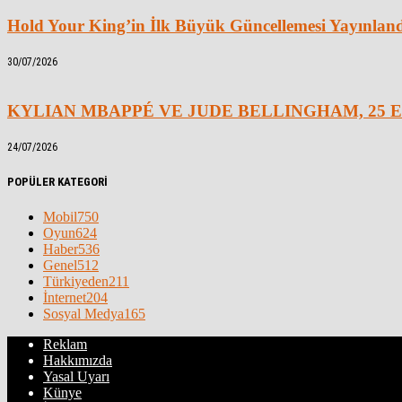
Hold Your King’in İlk Büyük Güncellemesi Yayınlan
30/07/2026
KYLIAN MBAPPÉ VE JUDE BELLINGHAM, 25 E
24/07/2026
POPÜLER KATEGORİ
Mobil
750
Oyun
624
Haber
536
Genel
512
Türkiyeden
211
İnternet
204
Sosyal Medya
165
Reklam
Hakkımızda
Yasal Uyarı
Künye