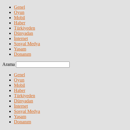
Genel
Oyun
Mobil
Haber
Türkiyeden
Dünyadan
İnternet
Sosyal Medya
Yaşam
Donanım
Arama
Genel
Oyun
Mobil
Haber
Türkiyeden
Dünyadan
İnternet
Sosyal Medya
Yaşam
Donanım