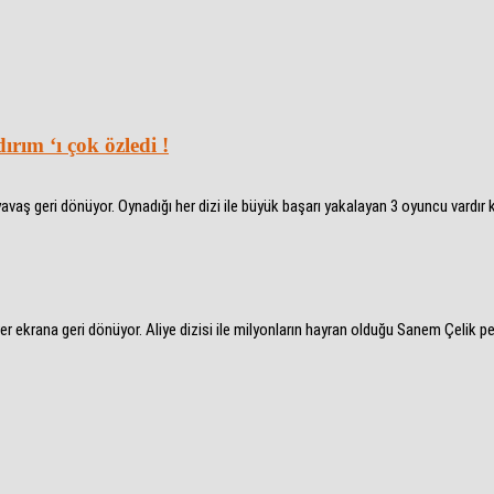
ırım ‘ı çok özledi !
ş geri dönüyor. Oynadığı her dizi ile büyük başarı yakalayan 3 oyuncu vardır ki
er ekrana geri dönüyor. Aliye dizisi ile milyonların hayran olduğu Sanem Çelik 