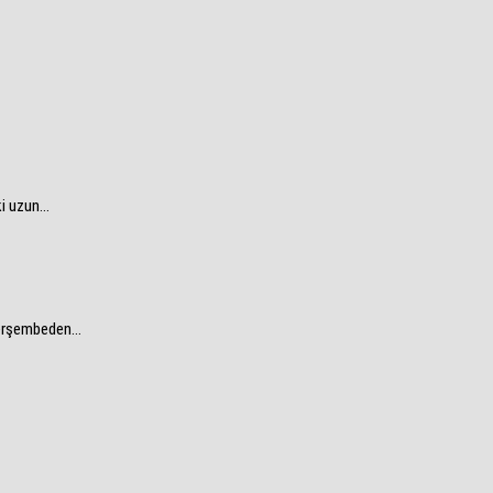
 uzun...
perşembeden...