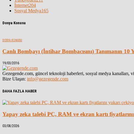
İnternet
204
Sosyal Medya
165
Dosya Konusu
DOSYA KONUSU
Canlı Bombayı (İntihar Bombacısını) Tanımanın 10 
19/03/2016
Gezegende.com, güncel teknoloji haberleri, sosyal medya kanalları, vid
Bize Ulaşın:
info@gezegende.com
DAHA FAZLA HABER
Yapay zeka talebi PC, RAM ve ekran kartı fiyatlarını
03/08/2026