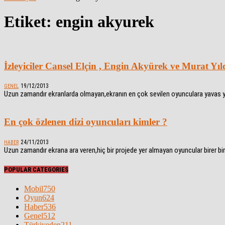
Etiket: engin akyurek
İzleyiciler Cansel Elçin , Engin Akyürek ve Murat Yıld
19/12/2013
GENEL
Uzun zamandır ekranlarda olmayan,ekranın en çok sevilen oyunculara yavas yava
En çok özlenen dizi oyuncuları kimler ?
24/11/2013
HABER
Uzun zamandır ekrana ara veren,hiç bir projede yer almayan oyuncular birer bir
POPULAR CATEGORIES
Mobil
750
Oyun
624
Haber
536
Genel
512
Türkiyeden
211