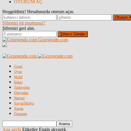
OTURUM AÇ
Hoşgeldiniz! Hesabınızda oturum açın.
Şifrenizi mi unuttunuz?
Şifrenizi geri alın.
Gezegende.com
Genel
Oyun
Mobil
Haber
Türkiyeden
Dünyadan
İnternet
Sosyal Medya
Yaşam
Donanım
Ana sayfa
Etiketler
Engin akyurek