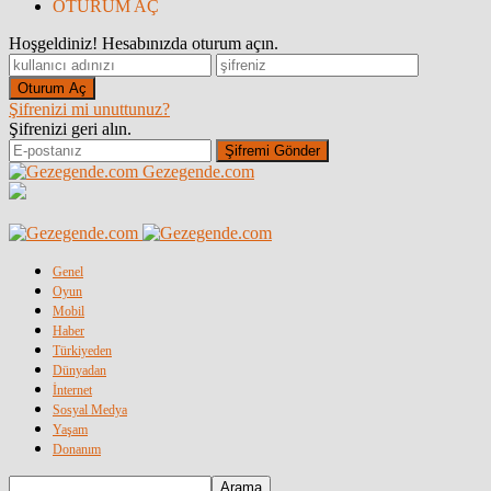
OTURUM AÇ
Hoşgeldiniz! Hesabınızda oturum açın.
Şifrenizi mi unuttunuz?
Şifrenizi geri alın.
Gezegende.com
Genel
Oyun
Mobil
Haber
Türkiyeden
Dünyadan
İnternet
Sosyal Medya
Yaşam
Donanım