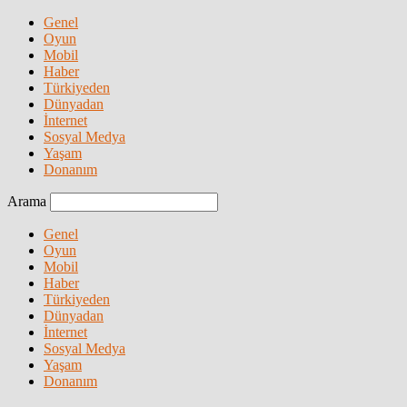
Genel
Oyun
Mobil
Haber
Türkiyeden
Dünyadan
İnternet
Sosyal Medya
Yaşam
Donanım
Arama
Genel
Oyun
Mobil
Haber
Türkiyeden
Dünyadan
İnternet
Sosyal Medya
Yaşam
Donanım