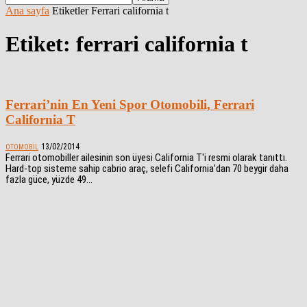
Ana sayfa
Etiketler
Ferrari california t
Etiket: ferrari california t
Ferrari’nin En Yeni Spor Otomobili, Ferrari
California T
13/02/2014
OTOMOBIL
Ferrari otomobiller ailesinin son üyesi California T'i resmi olarak tanıttı.
Hard-top sisteme sahip cabrio araç, selefi California’dan 70 beygir daha
fazla güce, yüzde 49...