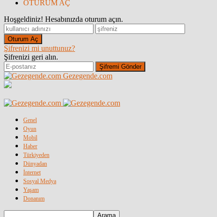
OTURUM AÇ
Hoşgeldiniz! Hesabınızda oturum açın.
Şifrenizi mi unuttunuz?
Şifrenizi geri alın.
Gezegende.com
Genel
Oyun
Mobil
Haber
Türkiyeden
Dünyadan
İnternet
Sosyal Medya
Yaşam
Donanım