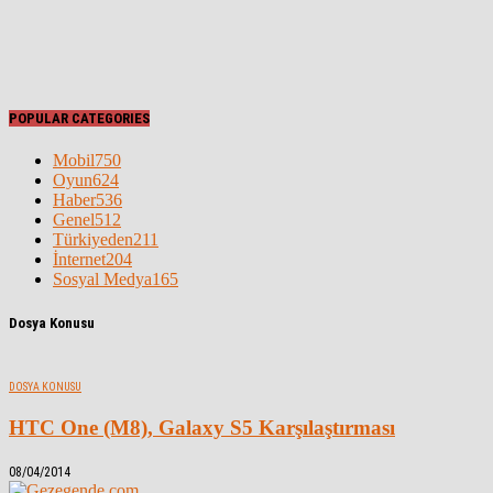
POPULAR CATEGORIES
Mobil
750
Oyun
624
Haber
536
Genel
512
Türkiyeden
211
İnternet
204
Sosyal Medya
165
Dosya Konusu
DOSYA KONUSU
HTC One (M8), Galaxy S5 Karşılaştırması
08/04/2014