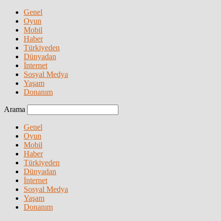
Genel
Oyun
Mobil
Haber
Türkiyeden
Dünyadan
İnternet
Sosyal Medya
Yaşam
Donanım
Arama
Genel
Oyun
Mobil
Haber
Türkiyeden
Dünyadan
İnternet
Sosyal Medya
Yaşam
Donanım