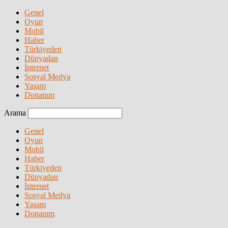
Genel
Oyun
Mobil
Haber
Türkiyeden
Dünyadan
İnternet
Sosyal Medya
Yaşam
Donanım
Arama
Genel
Oyun
Mobil
Haber
Türkiyeden
Dünyadan
İnternet
Sosyal Medya
Yaşam
Donanım