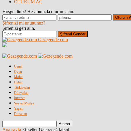
OTURUM AÇ
Hoşgeldiniz! Hesabınızda oturum açın.
Şifrenizi mi unuttunuz?
Şifrenizi geri alın.
Gezegende.com
Genel
Oyun
Mobil
Haber
Türkiyeden
Dünyadan
İnternet
Sosyal Medya
Yaşam
Donanım
Ana sayfa
Etiketler
Galaxy s4 kitkat