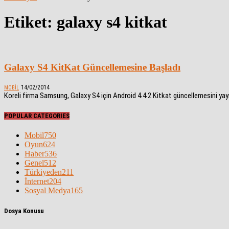
Etiket: galaxy s4 kitkat
Galaxy S4 KitKat Güncellemesine Başladı
14/02/2014
MOBIL
Koreli firma Samsung, Galaxy S4 için Android 4.4.2 Kitkat güncellemesini yay
POPULAR CATEGORIES
Mobil
750
Oyun
624
Haber
536
Genel
512
Türkiyeden
211
İnternet
204
Sosyal Medya
165
Dosya Konusu