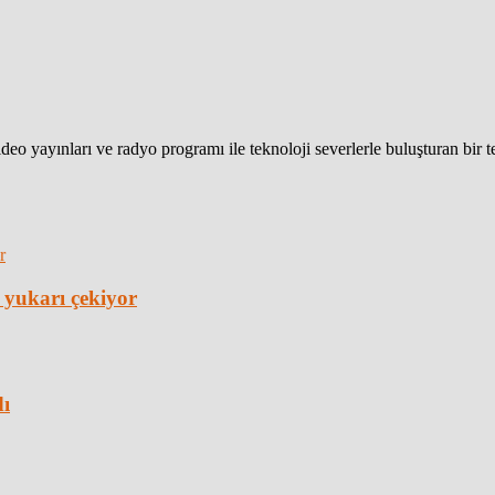
eo yayınları ve radyo programı ile teknoloji severlerle buluşturan bir 
 yukarı çekiyor
dı