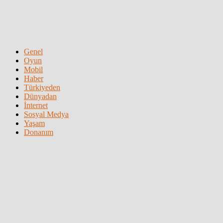
Genel
Oyun
Mobil
Haber
Türkiyeden
Dünyadan
İnternet
Sosyal Medya
Yaşam
Donanım