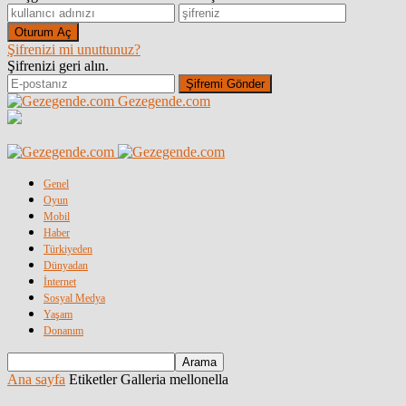
Şifrenizi mi unuttunuz?
Şifrenizi geri alın.
Gezegende.com
Genel
Oyun
Mobil
Haber
Türkiyeden
Dünyadan
İnternet
Sosyal Medya
Yaşam
Donanım
Ana sayfa
Etiketler
Galleria mellonella