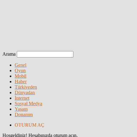
Arama
Genel
Oyun
Mobil
Haber
Türkiyeden
Dünyadan
İnternet
Sosyal Medya
Yaşam
Donanım
OTURUM AÇ
Hoşgeldiniz! Hesabınızda oturum açın.