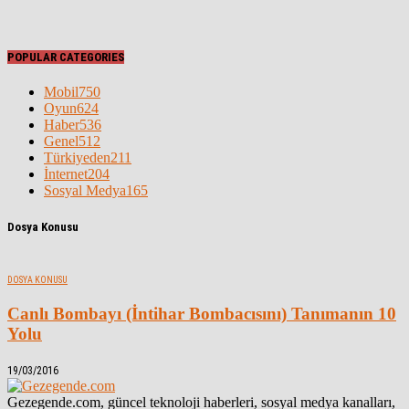
POPULAR CATEGORIES
Mobil
750
Oyun
624
Haber
536
Genel
512
Türkiyeden
211
İnternet
204
Sosyal Medya
165
Dosya Konusu
DOSYA KONUSU
Canlı Bombayı (İntihar Bombacısını) Tanımanın 10
Yolu
19/03/2016
Gezegende.com, güncel teknoloji haberleri, sosyal medya kanalları,