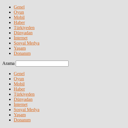
Genel
Oyun
Mobil
Haber
Türkiyeden
Dünyadan
İnternet
Sosyal Medya
Yaşam
Donanım
Arama
Genel
Oyun
Mobil
Haber
Türkiyeden
Dünyadan
İnternet
Sosyal Medya
Yaşam
Donanım