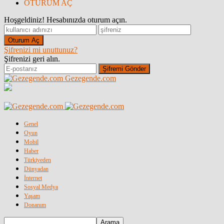
OTURUM AÇ
Hoşgeldiniz! Hesabınızda oturum açın.
Şifrenizi mi unuttunuz?
Şifrenizi geri alın.
Gezegende.com
Genel
Oyun
Mobil
Haber
Türkiyeden
Dünyadan
İnternet
Sosyal Medya
Yaşam
Donanım