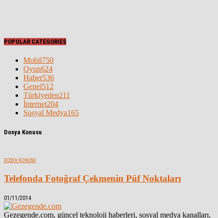
POPULAR CATEGORIES
Mobil
750
Oyun
624
Haber
536
Genel
512
Türkiyeden
211
İnternet
204
Sosyal Medya
165
Dosya Konusu
DOSYA KONUSU
Telefonda Fotoğraf Çekmenin Püf Noktaları
01/11/2014
Gezegende.com, güncel teknoloji haberleri, sosyal medya kanalları,