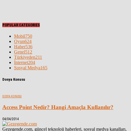
POPULAR CATEGORIES
Mobil
750
Oyun
624
Haber
536
Genel
512
Türkiyeden
211
İnternet
204
Sosyal Medya
165
Dosya Konusu
DOSYA KONUSU
Access Point Nedir? Hangi Amaçla Kullanılır?
04/04/2014
Gezegende.com, güncel teknoloji haberleri, sosyal medya kanalları,