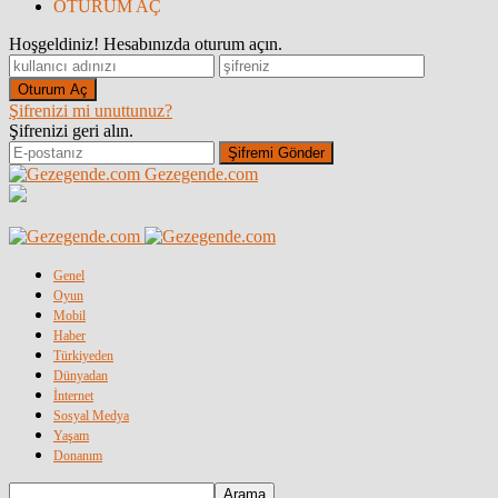
OTURUM AÇ
Hoşgeldiniz! Hesabınızda oturum açın.
Şifrenizi mi unuttunuz?
Şifrenizi geri alın.
Gezegende.com
Genel
Oyun
Mobil
Haber
Türkiyeden
Dünyadan
İnternet
Sosyal Medya
Yaşam
Donanım