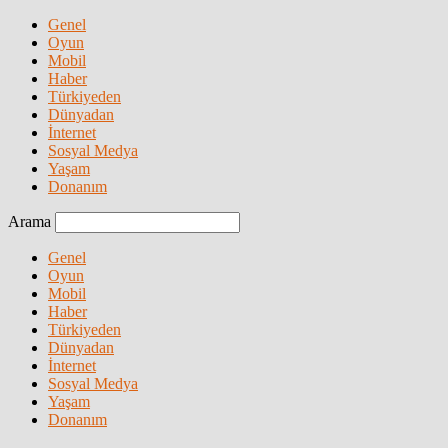
Genel
Oyun
Mobil
Haber
Türkiyeden
Dünyadan
İnternet
Sosyal Medya
Yaşam
Donanım
Arama
Genel
Oyun
Mobil
Haber
Türkiyeden
Dünyadan
İnternet
Sosyal Medya
Yaşam
Donanım