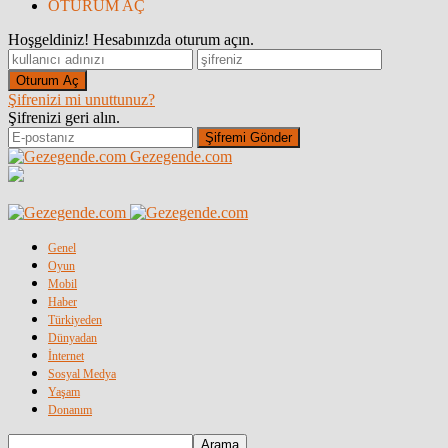
OTURUM AÇ
Hoşgeldiniz! Hesabınızda oturum açın.
Şifrenizi mi unuttunuz?
Şifrenizi geri alın.
Gezegende.com
Genel
Oyun
Mobil
Haber
Türkiyeden
Dünyadan
İnternet
Sosyal Medya
Yaşam
Donanım