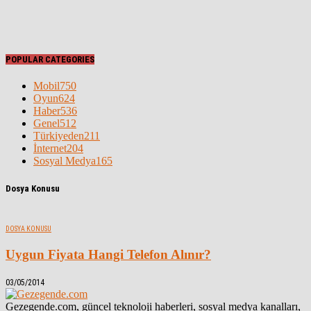
POPULAR CATEGORIES
Mobil
750
Oyun
624
Haber
536
Genel
512
Türkiyeden
211
İnternet
204
Sosyal Medya
165
Dosya Konusu
DOSYA KONUSU
Uygun Fiyata Hangi Telefon Alınır?
03/05/2014
Gezegende.com, güncel teknoloji haberleri, sosyal medya kanalları,