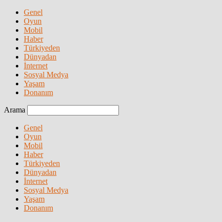
Genel
Oyun
Mobil
Haber
Türkiyeden
Dünyadan
İnternet
Sosyal Medya
Yaşam
Donanım
Arama
Genel
Oyun
Mobil
Haber
Türkiyeden
Dünyadan
İnternet
Sosyal Medya
Yaşam
Donanım