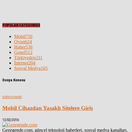
POPULAR CATEGORIES
Mobil
750
Oyun
624
Haber
536
Genel
512
Türkiyeden
211
İnternet
204
Sosyal Medya
165
Dosya Konusu
DOSYA KONUSU
Mobil Cihazdan Yasaklı Sitelere Giriş
12/02/2016
Gezegende.com, güncel teknoloji haberleri, sosyal medya kanalları,