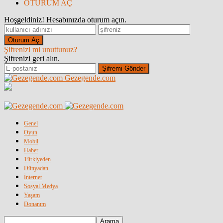
OTURUM AÇ
Hoşgeldiniz! Hesabınızda oturum açın.
Şifrenizi mi unuttunuz?
Şifrenizi geri alın.
Gezegende.com
Genel
Oyun
Mobil
Haber
Türkiyeden
Dünyadan
İnternet
Sosyal Medya
Yaşam
Donanım