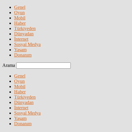
Genel
Oyun
Mobil
Haber
Türkiyeden
Dünyadan
İnternet
Sosyal Medya
Yaşam
Donanım
Arama
Genel
Oyun
Mobil
Haber
Türkiyeden
Dünyadan
İnternet
Sosyal Medya
Yaşam
Donanım