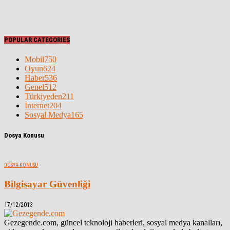
POPULAR CATEGORIES
Mobil
750
Oyun
624
Haber
536
Genel
512
Türkiyeden
211
İnternet
204
Sosyal Medya
165
Dosya Konusu
DOSYA KONUSU
Bilgisayar Güvenliği
17/12/2013
Gezegende.com, güncel teknoloji haberleri, sosyal medya kanalları,