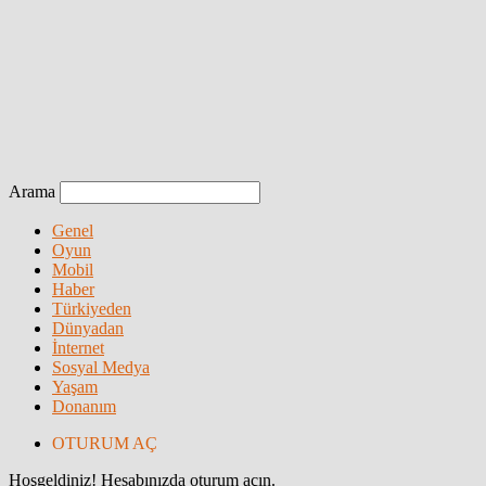
Arama
Genel
Oyun
Mobil
Haber
Türkiyeden
Dünyadan
İnternet
Sosyal Medya
Yaşam
Donanım
OTURUM AÇ
Hoşgeldiniz! Hesabınızda oturum açın.