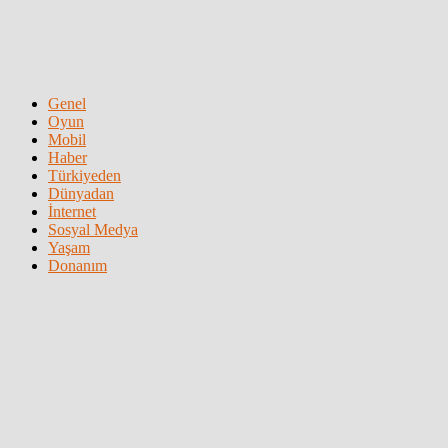
Genel
Oyun
Mobil
Haber
Türkiyeden
Dünyadan
İnternet
Sosyal Medya
Yaşam
Donanım