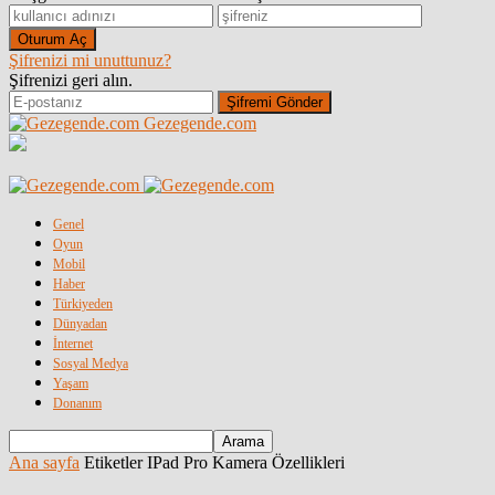
Şifrenizi mi unuttunuz?
Şifrenizi geri alın.
Gezegende.com
Genel
Oyun
Mobil
Haber
Türkiyeden
Dünyadan
İnternet
Sosyal Medya
Yaşam
Donanım
Ana sayfa
Etiketler
IPad Pro Kamera Özellikleri