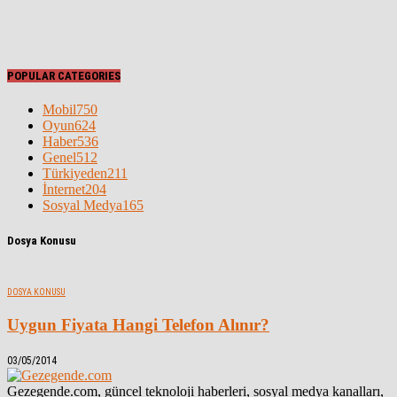
POPULAR CATEGORIES
Mobil
750
Oyun
624
Haber
536
Genel
512
Türkiyeden
211
İnternet
204
Sosyal Medya
165
Dosya Konusu
DOSYA KONUSU
Uygun Fiyata Hangi Telefon Alınır?
03/05/2014
Gezegende.com, güncel teknoloji haberleri, sosyal medya kanalları,