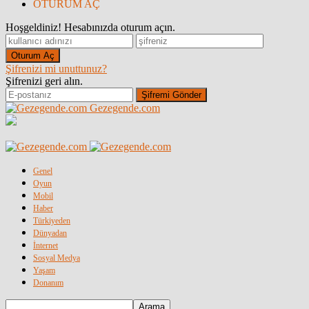
OTURUM AÇ
Hoşgeldiniz! Hesabınızda oturum açın.
Şifrenizi mi unuttunuz?
Şifrenizi geri alın.
Gezegende.com
Genel
Oyun
Mobil
Haber
Türkiyeden
Dünyadan
İnternet
Sosyal Medya
Yaşam
Donanım