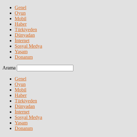
Genel
Oyun
Mobil
Haber
Türkiyeden
Dünyadan
İnternet
Sosyal Medya
Yaşam
Donanım
Arama
Genel
Oyun
Mobil
Haber
Türkiyeden
Dünyadan
İnternet
Sosyal Medya
Yaşam
Donanım