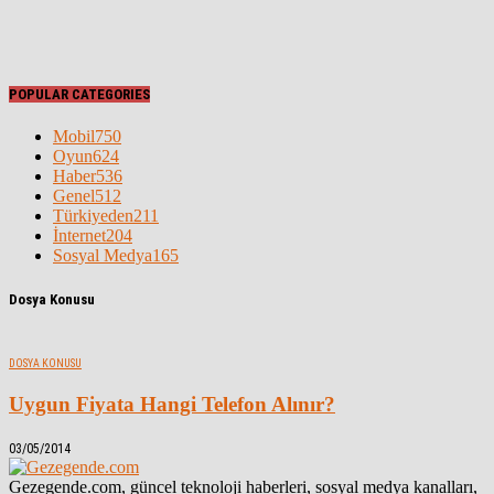
POPULAR CATEGORIES
Mobil
750
Oyun
624
Haber
536
Genel
512
Türkiyeden
211
İnternet
204
Sosyal Medya
165
Dosya Konusu
DOSYA KONUSU
Uygun Fiyata Hangi Telefon Alınır?
03/05/2014
Gezegende.com, güncel teknoloji haberleri, sosyal medya kanalları,