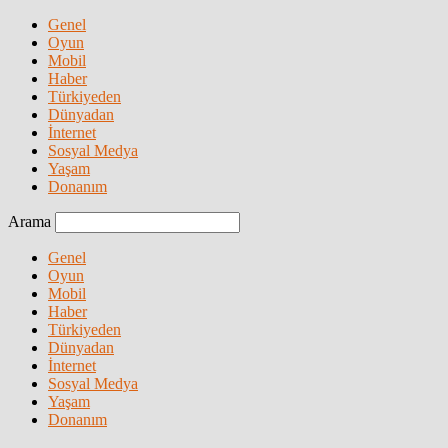
Genel
Oyun
Mobil
Haber
Türkiyeden
Dünyadan
İnternet
Sosyal Medya
Yaşam
Donanım
Arama
Genel
Oyun
Mobil
Haber
Türkiyeden
Dünyadan
İnternet
Sosyal Medya
Yaşam
Donanım