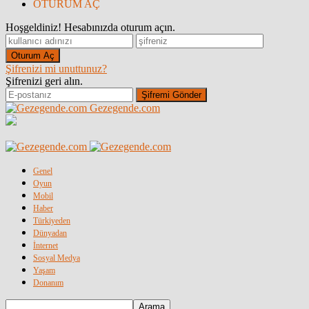
OTURUM AÇ
Hoşgeldiniz! Hesabınızda oturum açın.
Şifrenizi mi unuttunuz?
Şifrenizi geri alın.
Gezegende.com
Genel
Oyun
Mobil
Haber
Türkiyeden
Dünyadan
İnternet
Sosyal Medya
Yaşam
Donanım