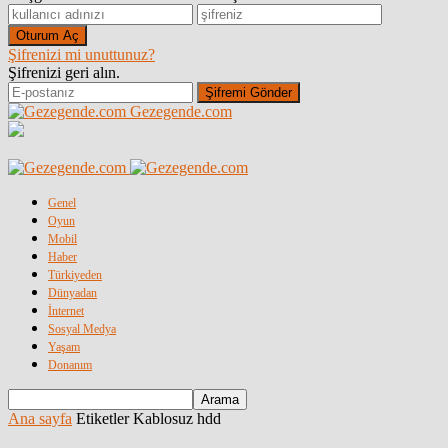
Şifrenizi mi unuttunuz?
Şifrenizi geri alın.
Gezegende.com
Genel
Oyun
Mobil
Haber
Türkiyeden
Dünyadan
İnternet
Sosyal Medya
Yaşam
Donanım
Ana sayfa
Etiketler
Kablosuz hdd