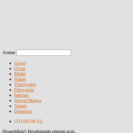
Arama
Genel
Oyun
Mobil
Haber
Türkiyeden
Dünyadan
İnternet
Sosyal Medya
Yaşam
Donanım
OTURUM AÇ
Hoşgeldiniz! Hesabınızda oturum açın.