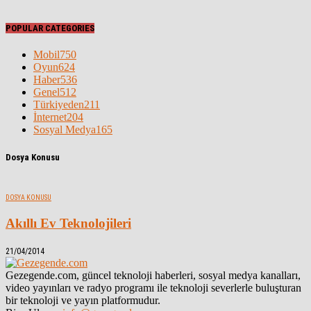
POPULAR CATEGORIES
Mobil
750
Oyun
624
Haber
536
Genel
512
Türkiyeden
211
İnternet
204
Sosyal Medya
165
Dosya Konusu
DOSYA KONUSU
Akıllı Ev Teknolojileri
21/04/2014
Gezegende.com, güncel teknoloji haberleri, sosyal medya kanalları,
video yayınları ve radyo programı ile teknoloji severlerle buluşturan
bir teknoloji ve yayın platformudur.