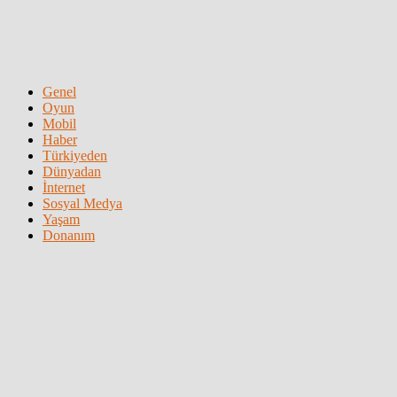
Genel
Oyun
Mobil
Haber
Türkiyeden
Dünyadan
İnternet
Sosyal Medya
Yaşam
Donanım