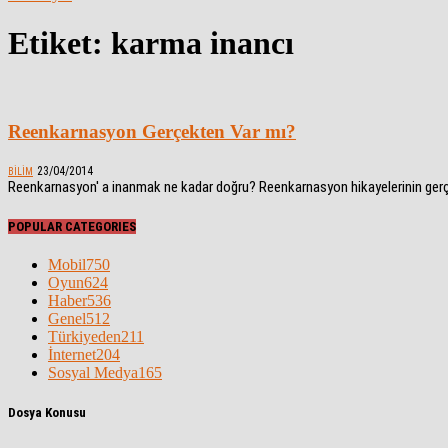
Etiket: karma inancı
Reenkarnasyon Gerçekten Var mı?
23/04/2014
BILIM
Reenkarnasyon' a inanmak ne kadar doğru? Reenkarnasyon hikayelerinin gerçekl
POPULAR CATEGORIES
Mobil
750
Oyun
624
Haber
536
Genel
512
Türkiyeden
211
İnternet
204
Sosyal Medya
165
Dosya Konusu