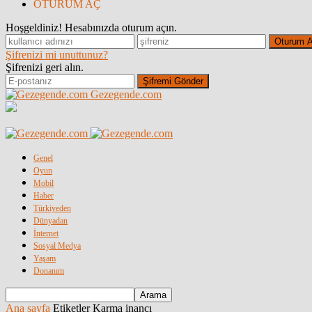
OTURUM AÇ
Hoşgeldiniz! Hesabınızda oturum açın.
Şifrenizi mi unuttunuz?
Şifrenizi geri alın.
Gezegende.com
Genel
Oyun
Mobil
Haber
Türkiyeden
Dünyadan
İnternet
Sosyal Medya
Yaşam
Donanım
Ana sayfa
Etiketler
Karma inancı