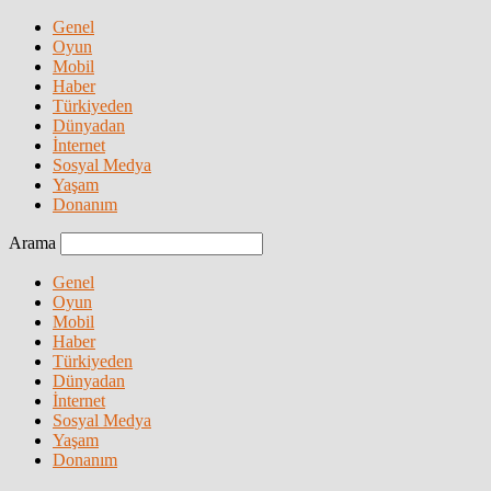
Genel
Oyun
Mobil
Haber
Türkiyeden
Dünyadan
İnternet
Sosyal Medya
Yaşam
Donanım
Arama
Genel
Oyun
Mobil
Haber
Türkiyeden
Dünyadan
İnternet
Sosyal Medya
Yaşam
Donanım