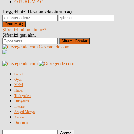
OTURUM AÇ
Hoşgeldiniz! Hesabınızda oturum açın.
Şifrenizi mi unuttunuz?
Şifrenizi geri alın.
Gezegende.com
Genel
Oyun
Mobil
Haber
Türkiyeden
Dünyadan
İnternet
Sosyal Medya
Yaşam
Donanım