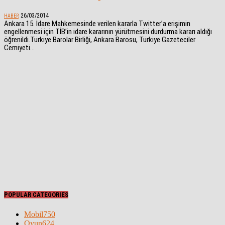
26/03/2014
HABER
Ankara 15. İdare Mahkemesinde verilen kararla Twitter’a erişimin
engellenmesi için TİB’in idare kararının yürütmesini durdurma kararı aldığı
öğrenildi.Türkiye Barolar Birliği, Ankara Barosu, Türkiye Gazeteciler
Cemiyeti...
POPULAR CATEGORIES
Mobil
750
Oyun
624