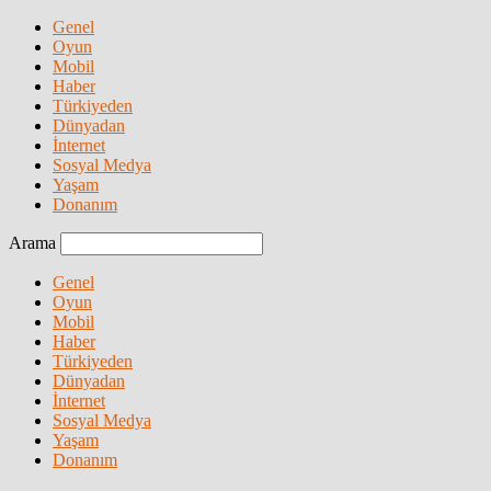
Genel
Oyun
Mobil
Haber
Türkiyeden
Dünyadan
İnternet
Sosyal Medya
Yaşam
Donanım
Arama
Genel
Oyun
Mobil
Haber
Türkiyeden
Dünyadan
İnternet
Sosyal Medya
Yaşam
Donanım