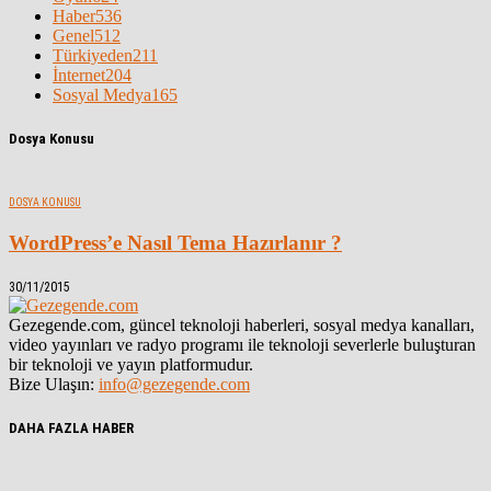
Haber
536
Genel
512
Türkiyeden
211
İnternet
204
Sosyal Medya
165
Dosya Konusu
DOSYA KONUSU
WordPress’e Nasıl Tema Hazırlanır ?
30/11/2015
Gezegende.com, güncel teknoloji haberleri, sosyal medya kanalları,
video yayınları ve radyo programı ile teknoloji severlerle buluşturan
bir teknoloji ve yayın platformudur.
Bize Ulaşın:
info@gezegende.com
DAHA FAZLA HABER