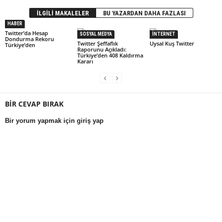
İLGİLİ MAKALELER
BU YAZARDAN DAHA FAZLASI
HABER
Twitter’da Hesap
SOSYAL MEDYA
İNTERNET
Dondurma Rekoru
Twitter Şeffaflık
Uysal Kuş Twitter
Türkiye’den
Raporunu Açıkladı:
Türkiye’den 408 Kaldırma
Kararı
BİR CEVAP BIRAK
Bir yorum yapmak için giriş yap