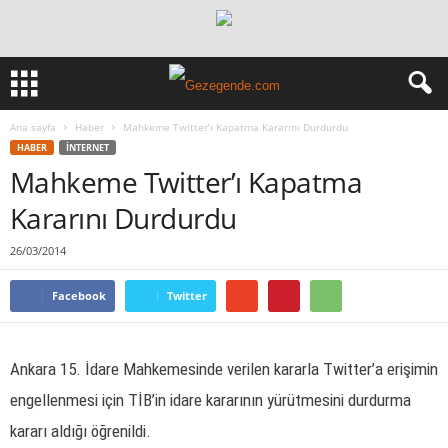
Ana sayfa
Haber
Mahkeme Twitter’ı Kapatma Kararını Durdurdu
HABER
İNTERNET
Mahkeme Twitter’ı Kapatma
Kararını Durdurdu
26/03/2014
Facebook
Twitter
Ankara 15. İdare Mahkemesinde verilen kararla Twitter’a erişimin
engellenmesi için TİB’in idare kararının yürütmesini durdurma
kararı aldığı öğrenildi.