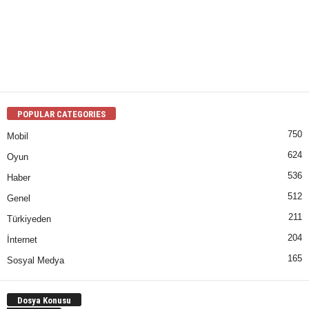
POPULAR CATEGORIES
750
Mobil
624
Oyun
536
Haber
512
Genel
211
Türkiyeden
204
İnternet
165
Sosyal Medya
Dosya Konusu