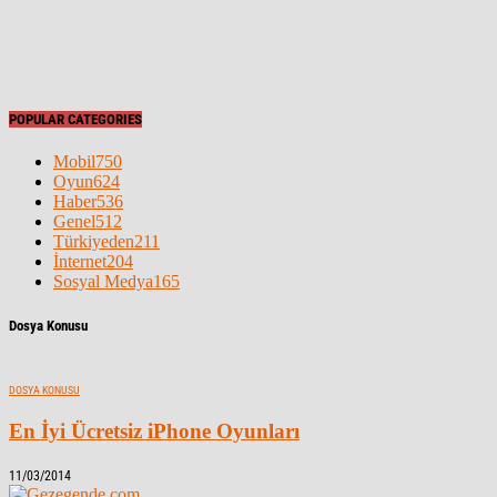
POPULAR CATEGORIES
Mobil
750
Oyun
624
Haber
536
Genel
512
Türkiyeden
211
İnternet
204
Sosyal Medya
165
Dosya Konusu
DOSYA KONUSU
En İyi Ücretsiz iPhone Oyunları
11/03/2014