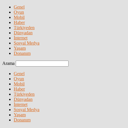
Genel
Oyun
Mobil
Haber
Türkiyeden
Dünyadan
İnternet
Sosyal Medya
Yaşam
Donanım
Arama
Genel
Oyun
Mobil
Haber
Türkiyeden
Dünyadan
İnternet
Sosyal Medya
Yaşam
Donanım