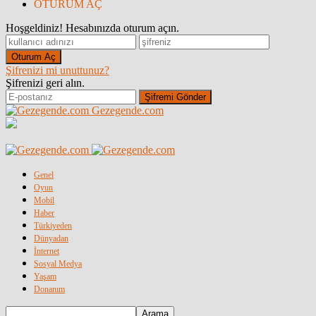
OTURUM AÇ
Hoşgeldiniz! Hesabınızda oturum açın.
Şifrenizi mi unuttunuz?
Şifrenizi geri alın.
Gezegende.com
Genel
Oyun
Mobil
Haber
Türkiyeden
Dünyadan
İnternet
Sosyal Medya
Yaşam
Donanım