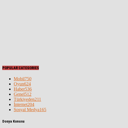
POPULAR CATEGORIES
Mobil
750
Oyun
624
Haber
536
Genel
512
Türkiyeden
211
İnternet
204
Sosyal Medya
165
Dosya Konusu