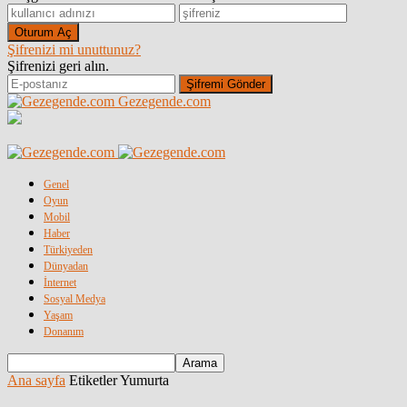
Şifrenizi mi unuttunuz?
Şifrenizi geri alın.
Gezegende.com
Genel
Oyun
Mobil
Haber
Türkiyeden
Dünyadan
İnternet
Sosyal Medya
Yaşam
Donanım
Ana sayfa
Etiketler
Yumurta