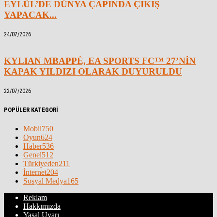
EYLÜL’DE DÜNYA ÇAPINDA ÇIKIŞ
YAPACAK...
24/07/2026
KYLIAN MBAPPÉ, EA SPORTS FC™ 27’NİN
KAPAK YILDIZI OLARAK DUYURULDU
22/07/2026
POPÜLER KATEGORİ
Mobil
750
Oyun
624
Haber
536
Genel
512
Türkiyeden
211
İnternet
204
Sosyal Medya
165
Reklam
Hakkımızda
Yasal Uyarı