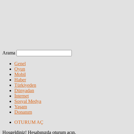
Arama
Genel
Oyun
Mobil
Haber
Türkiyeden
Dünyadan
İnternet
Sosyal Medya
Yaşam
Donanım
OTURUM AÇ
Hoşgeldiniz! Hesabınızda oturum açın.