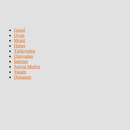
Genel
Oyun
Mobil
Haber
Türkiyeden
Dünyadan
İnternet
Sosyal Medya
Yaşam
Donanım