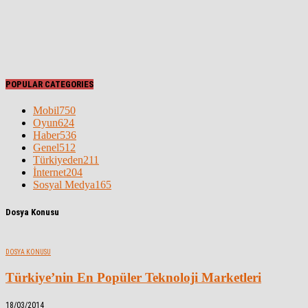
POPULAR CATEGORIES
Mobil
750
Oyun
624
Haber
536
Genel
512
Türkiyeden
211
İnternet
204
Sosyal Medya
165
Dosya Konusu
DOSYA KONUSU
Türkiye’nin En Popüler Teknoloji Marketleri
18/03/2014