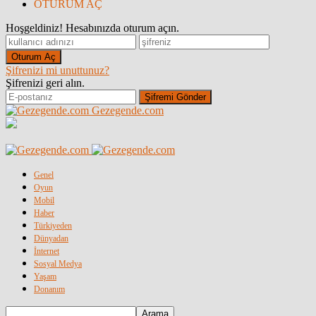
OTURUM AÇ
Hoşgeldiniz! Hesabınızda oturum açın.
Şifrenizi mi unuttunuz?
Şifrenizi geri alın.
Gezegende.com
Genel
Oyun
Mobil
Haber
Türkiyeden
Dünyadan
İnternet
Sosyal Medya
Yaşam
Donanım