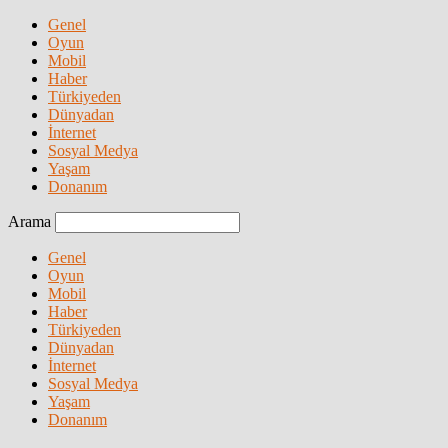
Genel
Oyun
Mobil
Haber
Türkiyeden
Dünyadan
İnternet
Sosyal Medya
Yaşam
Donanım
Arama
Genel
Oyun
Mobil
Haber
Türkiyeden
Dünyadan
İnternet
Sosyal Medya
Yaşam
Donanım