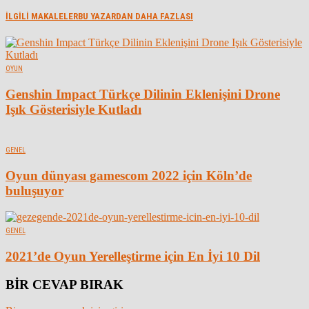
İLGİLİ MAKALELER
BU YAZARDAN DAHA FAZLASI
OYUN
Genshin Impact Türkçe Dilinin Eklenişini Drone
Işık Gösterisiyle Kutladı
GENEL
Oyun dünyası gamescom 2022 için Köln’de
buluşuyor
GENEL
2021’de Oyun Yerelleştirme için En İyi 10 Dil
BİR CEVAP BIRAK