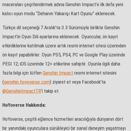
maceraları çeşitlendirmek adına Genshin Impact’e ilk defa yeni
kalıcı oyun modu “Dehanın Yakarışı Kart Oyunu” eklenecek.
Türkçe dil seçeneği 7 Aralık’ta 3.3 Sürümüyle birlikte Genshin
Impact’in Oyun Dili ayarlarına eklenecek. Oyuncular, ön kayıt
etkinliklerine katılmak üzere artık resmi internet sitesi üzerinden
ön kayıt yapabilirler. Oyun PS5, PS4, PC ve Google Play üzerinde
PEGI 12; iOS üzerinde 12+ etiketine sahiptir. Oyunla ilgili daha
fazla bilgi için lütfen
Genshin Impact
resmi internet sitesini
(
genshin.hoyoverse.com
) ziyaret et veya Facebook’ta
@GenshinImpactTR
‘i takip et.
HoYoverse Hakkında:
HoYoverse, çeşitli eğlence hizmetleri aracılığıyla dünyanın dört
bir yanındaki oyunculara sürükleyici bir sanal deneyim yaşatmayı