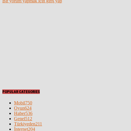
Bir yorum yapmak için giriş yap
POPULAR CATEGORIES
Mobil
750
Oyun
624
Haber
536
Genel
512
Türkiyeden
211
İnternet
204