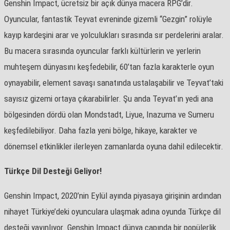
Genshin Impact, ücretsiz bir açık dünya macera RPG’dir.
Oyuncular, fantastik Teyvat evreninde gizemli “Gezgin” rolüyle
kayıp kardeşini arar ve yolculukları sırasında sır perdelerini aralar.
Bu macera sırasında oyuncular farklı kültürlerin ve yerlerin
muhteşem dünyasını keşfedebilir, 60’tan fazla karakterle oyun
oynayabilir, element savaşı sanatında ustalaşabilir ve Teyvat’taki
sayısız gizemi ortaya çıkarabilirler. Şu anda Teyvat’ın yedi ana
bölgesinden dördü olan Mondstadt, Liyue, Inazuma ve Sumeru
keşfedilebiliyor. Daha fazla yeni bölge, hikaye, karakter ve
dönemsel etkinlikler ilerleyen zamanlarda oyuna dahil edilecektir.
Türkçe Dil Desteği Geliyor!
Genshin Impact, 2020’nin Eylül ayında piyasaya girişinin ardından
nihayet Türkiye’deki oyunculara ulaşmak adına oyunda Türkçe dil
desteği yayınlıyor. Genshin Impact dünya çapında bir popülerlik