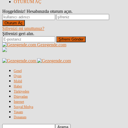
OTURUM AÇ
Hoşgeldiniz! Hesabınızda oturum açın.
Şifrenizi mi unuttunuz?
Şifrenizi geri alın.
Gezegende.com
Genel
Oyun
Mobil
Haber
Türkiyeden
Dünyadan
İnternet
Sosyal Medya
Yaşam
Donanım