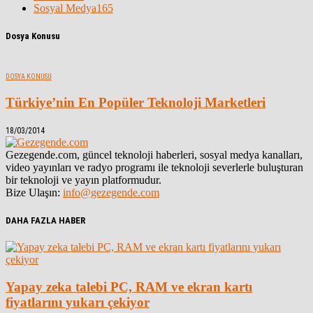
Sosyal Medya
165
Dosya Konusu
DOSYA KONUSU
Türkiye’nin En Popüler Teknoloji Marketleri
18/03/2014
Gezegende.com, güncel teknoloji haberleri, sosyal medya kanalları,
video yayınları ve radyo programı ile teknoloji severlerle buluşturan
bir teknoloji ve yayın platformudur.
Bize Ulaşın:
info@gezegende.com
DAHA FAZLA HABER
Yapay zeka talebi PC, RAM ve ekran kartı
fiyatlarını yukarı çekiyor