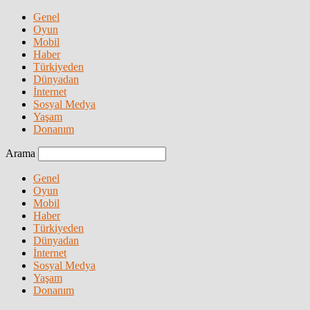
Genel
Oyun
Mobil
Haber
Türkiyeden
Dünyadan
İnternet
Sosyal Medya
Yaşam
Donanım
Arama
Genel
Oyun
Mobil
Haber
Türkiyeden
Dünyadan
İnternet
Sosyal Medya
Yaşam
Donanım