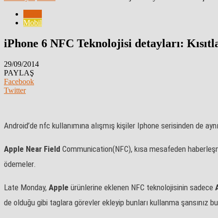
Genel
Mobil
iPhone 6 NFC Teknolojisi detayları: Kısıtl
29/09/2014
PAYLAŞ
Facebook
Twitter
Android’de nfc kullanımına alışmış kişiler Iphone serisinden de aynı 
Apple
Near
Field
Communication(NFC), kısa mesafeden haberleşme t
ödemeler.
Late Monday,
Apple
ürünlerine eklenen NFC teknolojisinin sadece
de olduğu gibi taglara görevler ekleyip bunları kullanma şansınız b