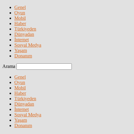
Genel
Oyun
Mobil
Haber
Türkiyeden
Dünyadan
İnternet
Sosyal Medya
Yaşam
Donanım
Arama
Genel
Oyun
Mobil
Haber
Türkiyeden
Dünyadan
İnternet
Sosyal Medya
Yaşam
Donanım