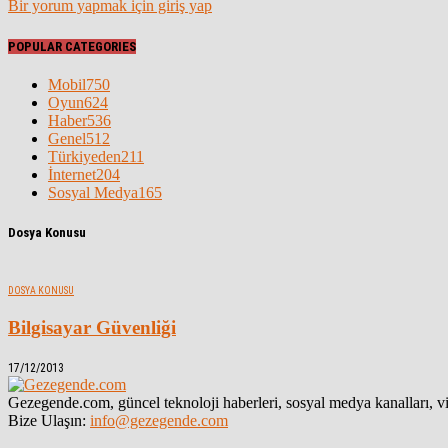
Bir yorum yapmak için giriş yap
POPULAR CATEGORIES
Mobil
750
Oyun
624
Haber
536
Genel
512
Türkiyeden
211
İnternet
204
Sosyal Medya
165
Dosya Konusu
DOSYA KONUSU
Bilgisayar Güvenliği
17/12/2013
Gezegende.com, güncel teknoloji haberleri, sosyal medya kanalları, vid
Bize Ulaşın:
info@gezegende.com