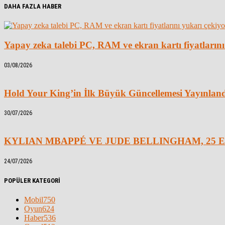
DAHA FAZLA HABER
Yapay zeka talebi PC, RAM ve ekran kartı fiyatlarını
03/08/2026
Hold Your King’in İlk Büyük Güncellemesi Yayınlan
30/07/2026
KYLIAN MBAPPÉ VE JUDE BELLINGHAM, 25 E
24/07/2026
POPÜLER KATEGORİ
Mobil
750
Oyun
624
Haber
536