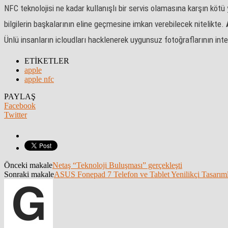
NFC teknolojisi ne kadar kullanışlı bir servis olamasına karşın kötü
bilgilerin başkalarının eline geçmesine imkan verebilecek nitelikte.
Ünlü insanların icloudları hacklenerek uygunsuz fotoğraflarının in
ETİKETLER
apple
apple nfc
PAYLAŞ
Facebook
Twitter
Önceki makale
Netaş “Teknoloji Buluşması” gerçekleşti
Sonraki makale
ASUS Fonepad 7 Telefon ve Tablet Yenilikçi Tasarıml