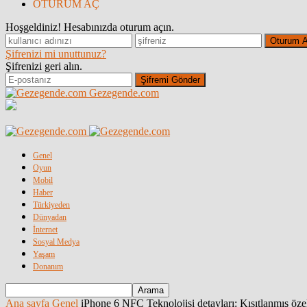
OTURUM AÇ
Hoşgeldiniz! Hesabınızda oturum açın.
Şifrenizi mi unuttunuz?
Şifrenizi geri alın.
Gezegende.com
Genel
Oyun
Mobil
Haber
Türkiyeden
Dünyadan
İnternet
Sosyal Medya
Yaşam
Donanım
Ana sayfa
Genel
iPhone 6 NFC Teknolojisi detayları: Kısıtlanmış özel