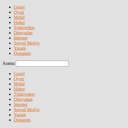
Genel
Oyun
Mobil
Haber
Türkiyeden
Dünyadan
İnternet
Sosyal Medya
Yaşam
Donanım
Arama
Genel
Oyun
Mobil
Haber
Türkiyeden
Dünyadan
İnternet
Sosyal Medya
Yaşam
Donanım