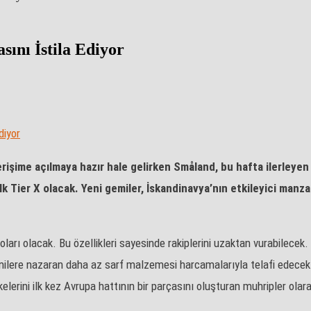
ını İstila Ediyor
 erişime açılmaya hazır hale gelirken Småland, bu hafta ilerley
 ilk Tier X olacak. Yeni gemiler, İskandinavya’nın etkileyici manz
rpidoları olacak. Bu özellikleri sayesinde rakiplerini uzaktan vurabil
 gemilere nazaran daha az sarf malzemesi harcamalarıyla telafi edecek.
lkelerini ilk kez Avrupa hattının bir parçasını oluşturan muhripler ol