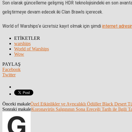
Son olarak güncelleme gelişmiş HDR teknolojisindeki en son avantajd
geliştirmeye devam edecek iki Clan Brawls içerecek.
World of Warships’e ücretsiz kayıt olmak için şimdi
internet adresi
ETİKETLER
warships
World of Warships
Wow
PAYLAŞ
Facebook
Twitter
Önceki makale
Özel Etkinlikler ve Ayrıcalıklı Ödüller Black Deser
Sonraki makale
Koronavirüs Salgınının Sona Ereceği Tarih ile İlgili T