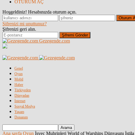
OTURUM AÇ
Hoşgeldiniz! Hesabınızda oturum açın.
Şifrenizi mi unuttunuz?
Şifrenizi geri alın.
Gezegende.com
Genel
Oyun
Mobil
Haber
Türkiyeden
Dünyadan
İnternet
Sosyal Medya
Yaşam
Donanım
Ana sayfa
Oyun
İsveç Muhripleri World of Warships Dünyasını İstila