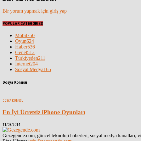
Bir yorum yapmak için giriş yap
POPULAR CATEGORIES
Mobil
750
Oyun
624
Haber
536
Genel
512
Türkiyeden
211
İnternet
204
Sosyal Medya
165
Dosya Konusu
DOSYA KONUSU
En İyi Ücretsiz iPhone Oyunları
11/03/2014
Gezegende.com, güncel teknoloji haberleri, sosyal medya kanalları, vid