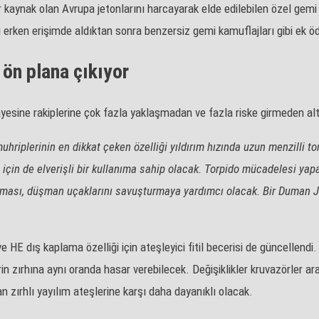
ir kaynak olan Avrupa jetonlarını harcayarak elde edilebilen özel gemi
ni erken erişimde aldıktan sonra benzersiz gemi kamuflajları gibi ek 
 ön plana çıkıyor
ayesine rakiplerine çok fazla yaklaşmadan ve fazla riske girmeden alt
hriplerinin en dikkat çeken özelliği yıldırım hızında uzun menzilli to
ri için de elverişli bir kullanıma sahip olacak. Torpido mücadelesi y
nması, düşman uçaklarını savuşturmaya yardımcı olacak. Bir Duman Je
 ve HE dış kaplama özelliği için ateşleyici fitil becerisi de güncellen
rin zırhına aynı oranda hasar verebilecek. Değişiklikler kruvazörler ara
 zırhlı yayılım ateşlerine karşı daha dayanıklı olacak.