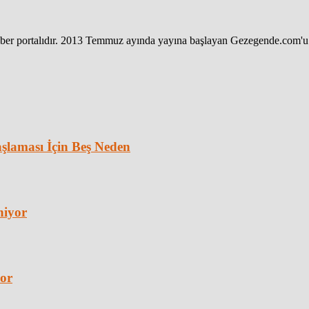
haber portalıdır. 2013 Temmuz ayında yayına başlayan Gezegende.com'u 
laması İçin Beş Neden
niyor
yor