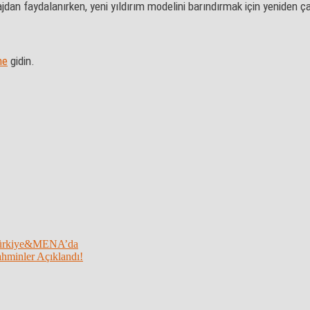
an faydalanırken, yeni yıldırım modelini barındırmak için yeniden çal
ne
gidin.
t Türkiye&MENA’da
ahminler Açıklandı!