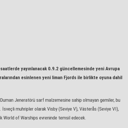
en saatlerde yayınlanacak 0.9.2 güncellemesinde yeni Avrupa
aralarından esinlenen yeni liman Fjords ile birlikte oyuna dahil
ecek. Duman Jeneratörü sarf malzemesine sahip olmayan gemiler, bu
 İsveçli muhripler olarak Visby (Seviye V), Västerås (Seviye VI),
arak World of Warships evreninde temsil edecek.