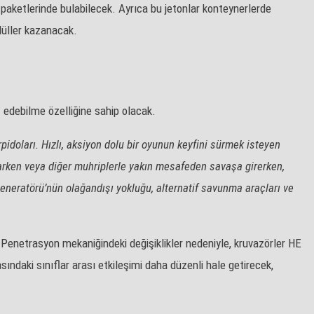
 paketlerinde bulabilecek. Ayrıca bu jetonlar konteynerlerde
ödüller kazanacak.
 edebilme özelliğine sahip olacak.
rpidoları. Hızlı, aksiyon dolu bir oyunun keyfini sürmek isteyen
aparken veya diğer muhriplerle yakın mesafeden savaşa girerken,
neratörü’nün olağandışı yokluğu, alternatif savunma araçları ve
di. Penetrasyon mekaniğindeki değişiklikler nedeniyle, kruvazörler HE
sındaki sınıflar arası etkileşimi daha düzenli hale getirecek,