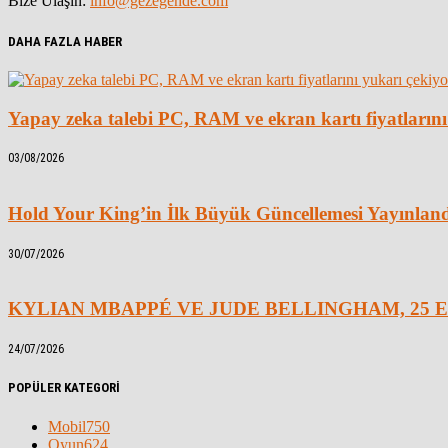
Bize Ulaşın:
info@gezegende.com
DAHA FAZLA HABER
Yapay zeka talebi PC, RAM ve ekran kartı fiyatlarını
03/08/2026
Hold Your King’in İlk Büyük Güncellemesi Yayınlan
30/07/2026
KYLIAN MBAPPÉ VE JUDE BELLINGHAM, 25 E
24/07/2026
POPÜLER KATEGORİ
Mobil
750
Oyun
624