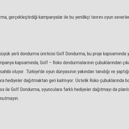
ma, gerçekleştirdiği kampanyalar ile bu yenilikçi tavrını oyun sever
en büyük yerli dondurma üreticisi Golf Dondurma, bu proje kapsamında
ampanya kapsamında, Golf – Roko dondurmalarının çubuklarından çık
sahibi oluyor. Türkiye’de oyun dünyasının yakından tanıdığı ve yaptı
ra hediyeler dağıtmaktan geri kalmıyor. Üstelik Roko çubuklarında boş
le Golf Dondurma, oyunculara farklı hediyeler dağıtmayı da planlıyor
unutmayın.