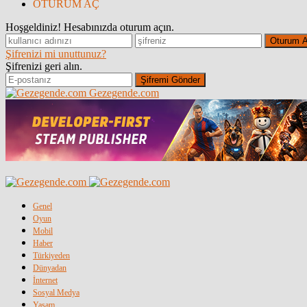
OTURUM AÇ
Hoşgeldiniz! Hesabınızda oturum açın.
Şifrenizi mi unuttunuz?
Şifrenizi geri alın.
Gezegende.com
Genel
Oyun
Mobil
Haber
Türkiyeden
Dünyadan
İnternet
Sosyal Medya
Yaşam