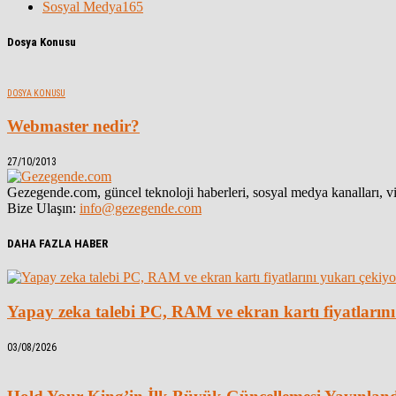
Sosyal Medya
165
Dosya Konusu
DOSYA KONUSU
Webmaster nedir?
27/10/2013
Gezegende.com, güncel teknoloji haberleri, sosyal medya kanalları, vid
Bize Ulaşın:
info@gezegende.com
DAHA FAZLA HABER
Yapay zeka talebi PC, RAM ve ekran kartı fiyatlarını
03/08/2026