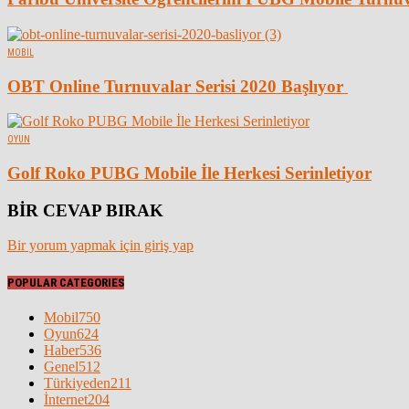
MOBIL
OBT Online Turnuvalar Serisi 2020 Başlıyor
OYUN
Golf Roko PUBG Mobile İle Herkesi Serinletiyor
BİR CEVAP BIRAK
Bir yorum yapmak için giriş yap
POPULAR CATEGORIES
Mobil
750
Oyun
624
Haber
536
Genel
512
Türkiyeden
211
İnternet
204