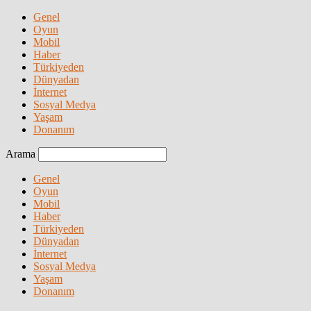
Genel
Oyun
Mobil
Haber
Türkiyeden
Dünyadan
İnternet
Sosyal Medya
Yaşam
Donanım
Arama
Genel
Oyun
Mobil
Haber
Türkiyeden
Dünyadan
İnternet
Sosyal Medya
Yaşam
Donanım