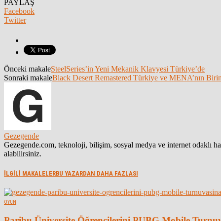
PAYLAŞ
Facebook
Twitter
Önceki makale
SteelSeries’in Yeni Mekanik Klavyesi Türkiye’de
Sonraki makale
Black Desert Remastered Türkiye ve MENA’nın Birin
Gezegende
Gezegende.com, teknoloji, bilişim, sosyal medya ve internet odaklı 
alabilirsiniz.
İLGİLİ MAKALELER
BU YAZARDAN DAHA FAZLASI
OYUN
Paribu Üniversite Öğrencilerini PUBG Mobile Turnu