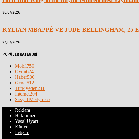
Hold Your King’in İlk Büyük Güncellemesi Yayınlan
30/07/2026
KYLIAN MBAPPÉ VE JUDE BELLINGHAM, 25 E
24/07/2026
POPÜLER KATEGORİ
Mobil
750
Oyun
624
Haber
536
Genel
512
Türkiyeden
211
İnternet
204
Sosyal Medya
165
Reklam
Hakkımızda
Yasal Uyarı
Künye
İletişim