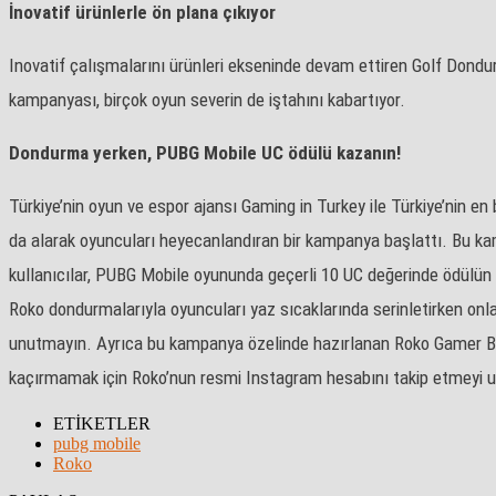
İnovatif ürünlerle ön plana çıkıyor
Inovatif çalışmalarını ürünleri ekseninde devam ettiren Golf Dondur
kampanyası, birçok oyun severin de iştahını kabartıyor.
Dondurma yerken, PUBG Mobile UC ödülü kazanın!
Türkiye’nin oyun ve espor ajansı Gaming in Turkey ile Türkiye’nin 
da alarak oyuncuları heyecanlandıran bir kampanya başlattı. Bu k
kullanıcılar, PUBG Mobile oyununda geçerli 10 UC değerinde ödülün 
Roko dondurmalarıyla oyuncuları yaz sıcaklarında serinletirken onla
unutmayın. Ayrıca bu kampanya özelinde hazırlanan Roko Gamer Box i
kaçırmamak için Roko’nun resmi Instagram hesabını takip etmeyi 
ETİKETLER
pubg mobile
Roko