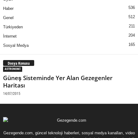
536
Haber
512
Genel
211
Türkiyeden
204
İnternet
165
Sosyal Medya
Dosya Konusu
ASTRONOMI
Güneş Sisteminde Yer Alan Gezegenler
Haritası
14/07/2015
Gezegende.com, güncel teknoloji haberleri, sosyal medya kanalları, video