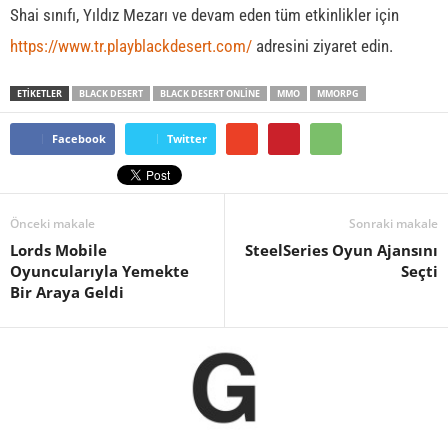
Shai sınıfı, Yıldız Mezarı ve devam eden tüm etkinlikler için
https://www.tr.playblackdesert.com/
adresini ziyaret edin.
ETİKETLER
BLACK DESERT
BLACK DESERT ONLINE
MMO
MMORPG
Facebook
Twitter
Önceki makale
Sonraki makale
Lords Mobile
SteelSeries Oyun Ajansını
Oyuncularıyla Yemekte
Seçti
Bir Araya Geldi