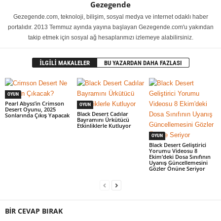
Gezegende
Gezegende.com, teknoloji, bilişim, sosyal medya ve internet odaklı haber
portalıdır. 2013 Temmuz ayında yayına başlayan Gezegende.com'u yakından
takip etmek için sosyal ağ hesaplarımızı izlemeye alabilirsiniz.
İLGİLİ MAKALELER
BU YAZARDAN DAHA FAZLASI
OYUN
Pearl Abyss’in Crimson
OYUN
Desert Oyunu, 2025
Black Desert Cadılar
Sonlarında Çıkış Yapacak
Bayramını Ürkütücü
Etkinliklerle Kutluyor
OYUN
Black Desert Geliştirici
Yorumu Videosu 8
Ekim’deki Dosa Sınıfının
Uyanış Güncellemesini
Gözler Önüne Seriyor
BİR CEVAP BIRAK