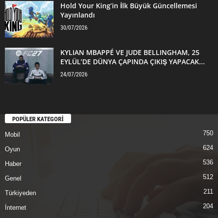
Hold Your King’in İlk Büyük Güncellemesi
Yayınlandı
30/07/2026
KYLIAN MBAPPÉ VE JUDE BELLINGHAM, 25
EYLÜL’DE DÜNYA ÇAPINDA ÇIKIŞ YAPACAK...
24/07/2026
POPÜLER KATEGORİ
750
Mobil
624
Oyun
536
Haber
512
Genel
211
Türkiyeden
204
İnternet