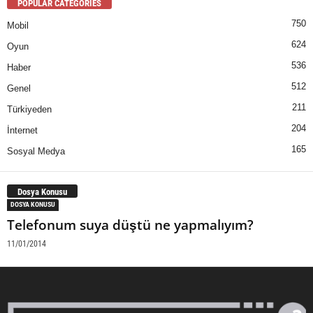
POPULAR CATEGORIES
750
Mobil
624
Oyun
536
Haber
512
Genel
211
Türkiyeden
204
İnternet
165
Sosyal Medya
Dosya Konusu
DOSYA KONUSU
Telefonum suya düştü ne yapmalıyım?
11/01/2014