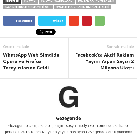
ETİKETLER
SWATCH
SWATCH SMARTWATCH
SWATCH TOUCH ZERO ONE
SWATCH TOUCH ZERO ONE FIYATI
SWATCH TOUCH ZERO ONE ÖZELLIKLERI
Facebook
Twitter
Önceki makale
Sonraki makale
WhatsApp Web Şimdide
Facebook’ta Aktif Reklam
Opera ve Firefox
Yayını Yapan Sayısı 2
Tarayıcılarına Geldi
Milyona Ulaştı
Gezegende
Gezegende.com, teknoloji, bilişim, sosyal medya ve internet odaklı haber
portalıdır. 2013 Temmuz ayında yayına başlayan Gezegende.com'u yakından