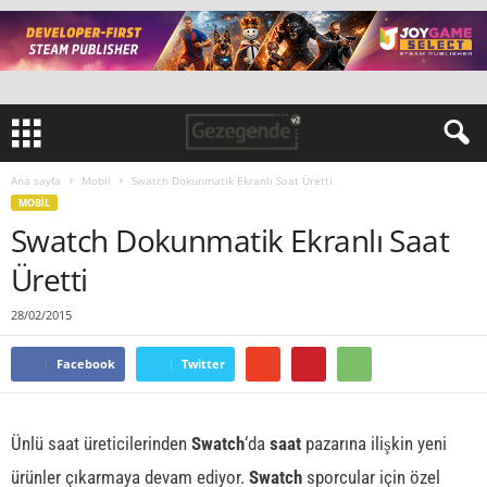
Ana sayfa
Mobil
Swatch Dokunmatik Ekranlı Saat Üretti
MOBIL
Swatch Dokunmatik Ekranlı Saat
Üretti
28/02/2015
Facebook
Twitter
Ünlü saat üreticilerinden
Swatch
‘da
saat
pazarına ilişkin yeni
ürünler çıkarmaya devam ediyor.
Swatch
sporcular için özel