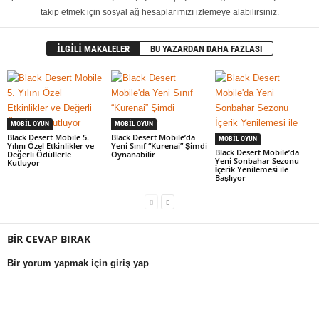
takip etmek için sosyal ağ hesaplarımızı izlemeye alabilirsiniz.
İLGİLİ MAKALELER
BU YAZARDAN DAHA FAZLASI
MOBIL OYUN
MOBIL OYUN
Black Desert Mobile 5.
Black Desert Mobile’da
MOBIL OYUN
Yılını Özel Etkinlikler ve
Yeni Sınıf “Kurenai” Şimdi
Black Desert Mobile’da
Değerli Ödüllerle
Oynanabilir
Yeni Sonbahar Sezonu
Kutluyor
İçerik Yenilemesi ile
Başlıyor
BİR CEVAP BIRAK
Bir yorum yapmak için giriş yap