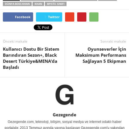
DÜNYA BOSS KHAN
KHAN
MYSTIC SINIFI
Facebook
Twitter
Önceki makale
Sonraki makale
Kullanıcı Dostu Bir Sistem
Oyunseverler İçin
Barındıran Sezon+, Black
Maksimum Performans
Desert Türkiye&MENA’da
Sağlayan 5 Ekipman
Başladı
Gezegende
Gezegende.com, teknoloji, bilişim, sosyal medya ve internet odaklı haber
portalıdır. 2013 Temmuz ayında yayına başlayan Gezegende.com'u yakından