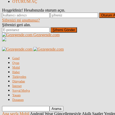
OTURUM AÇ
Hoşgeldiniz! Hesabınızda oturum açın.
Şifrenizi mi unuttunuz?
Şifrenizi geri alın.
Gezegende.com
Genel
Oyun
Mobil
Haber
Türkiyeden
Dünyadan
İnternet
Sosyal Medya
Yaşam
Donanım
Ana sayfa
Mobil
Android Wear Güncellemesiyle Akıllı Saatler Yenile