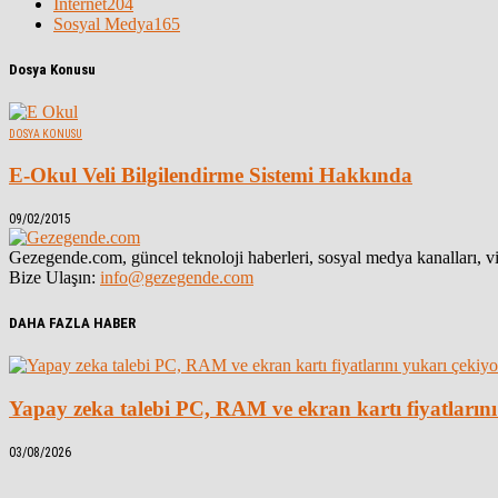
İnternet
204
Sosyal Medya
165
Dosya Konusu
DOSYA KONUSU
E-Okul Veli Bilgilendirme Sistemi Hakkında
09/02/2015
Gezegende.com, güncel teknoloji haberleri, sosyal medya kanalları, vid
Bize Ulaşın:
info@gezegende.com
DAHA FAZLA HABER
Yapay zeka talebi PC, RAM ve ekran kartı fiyatlarını
03/08/2026