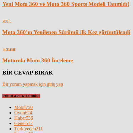
Yeni Moto 360 ve Moto 360 Sports Modeli Tanıtıldı!
MOBIL
Moto 360’ın Yenilenen Sürümü ilk Kez görüntülendi
İNCELEME
Motorola Moto 360 İnceleme
BİR CEVAP BIRAK
Bir yorum yapmak için giriş yap
POPULAR CATEGORIES
Mobil
750
Oyun
624
Haber
536
Genel
512
Türkiyeden
211