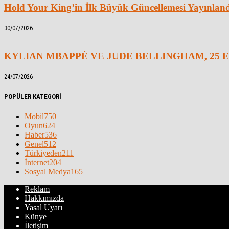
Hold Your King’in İlk Büyük Güncellemesi Yayınlan
30/07/2026
KYLIAN MBAPPÉ VE JUDE BELLINGHAM, 25 E
24/07/2026
POPÜLER KATEGORİ
Mobil
750
Oyun
624
Haber
536
Genel
512
Türkiyeden
211
İnternet
204
Sosyal Medya
165
Reklam
Hakkımızda
Yasal Uyarı
Künye
İletişim