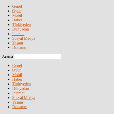
Genel
Oyun
Mobil
Haber
Türkiyeden
Dünyadan
İnternet
Sosyal Medya
Yaşam
Donanım
Arama
Genel
Oyun
Mobil
Haber
Türkiyeden
Dünyadan
İnternet
Sosyal Medya
Yaşam
Donanım