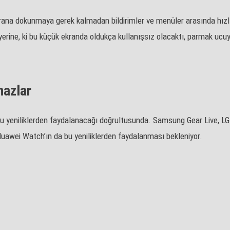
 ekrana dokunmaya gerek kalmadan bildirimler ve menüler arasında hızlı
ine, ki bu küçük ekranda oldukça kullanışsız olacaktı, parmak ucuyl
hazlar
 bu yeniliklerden faydalanacağı doğrultusunda. Samsung Gear Live,
Huawei Watch’ın da bu yeniliklerden faydalanması bekleniyor.