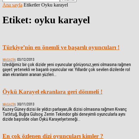
Ana sayfa
Etiketler
Oyku karayel
Etiket: oyku karayel
Türkiye’nin en önemli ve başarılı oyuncuları !
03/12/2013
MAGAZIN
Izlediğimiz bir çok dizide yeni oyuncular górüyoruz,yeni olmasına rağmen
gayet yetenekli ve başarılı oyuncular var. Yıllardır çok sevilen dizilerde rol
alan ekranların aranan yüzleri...
Öykü Karayel ekranlara geri dönmeli !
30/11/2013
MAGAZIN
Kuzey Güney dizisi ile yıldızı parlayan,ilk dizisi olmasına rağmen Kıvanç
Tatlıtuğ, Buğra Gülsoy, Zerrin Tekindor gibi deneyimli oyuncularla aynı
dizide başrolde olan Öykü Karayelyeteneği...
En çok özlenen dizi oyuncuları kimler ?