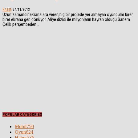
24/11/2013
HABER
Uzun zamandır ekrana ara veren,hiç bir projede yer almayan oyuncular birer
birer ekrana geri dönüyor. Aliye dizisi ile milyonların hayran olduğu Sanem
Çelik perşembeden...
POPULAR CATEGORIES
Mobil
750
Oyun
624
Haber
536