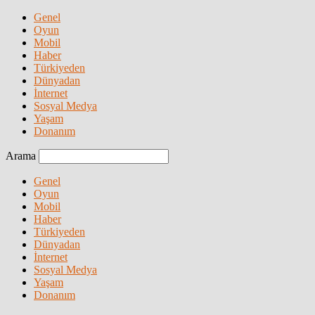
Genel
Oyun
Mobil
Haber
Türkiyeden
Dünyadan
İnternet
Sosyal Medya
Yaşam
Donanım
Arama
Genel
Oyun
Mobil
Haber
Türkiyeden
Dünyadan
İnternet
Sosyal Medya
Yaşam
Donanım