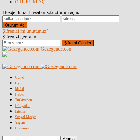
OTURUM AÇ
Hoşgeldiniz! Hesabınızda oturum açın.
Şifrenizi mi unuttunuz?
Şifrenizi geri alın.
Gezegende.com
Genel
Oyun
Mobil
Haber
Türkiyeden
Dünyadan
İnternet
Sosyal Medya
Yaşam
Donanım