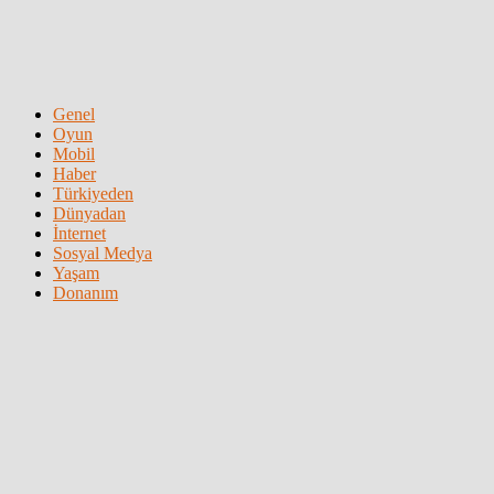
Genel
Oyun
Mobil
Haber
Türkiyeden
Dünyadan
İnternet
Sosyal Medya
Yaşam
Donanım