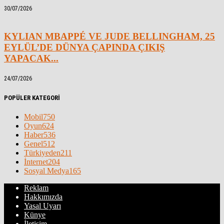
30/07/2026
KYLIAN MBAPPÉ VE JUDE BELLINGHAM, 25
EYLÜL’DE DÜNYA ÇAPINDA ÇIKIŞ
YAPACAK...
24/07/2026
POPÜLER KATEGORİ
Mobil
750
Oyun
624
Haber
536
Genel
512
Türkiyeden
211
İnternet
204
Sosyal Medya
165
Reklam
Hakkımızda
Yasal Uyarı
Künye
İletişim