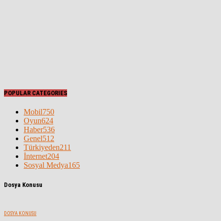
POPULAR CATEGORIES
Mobil
750
Oyun
624
Haber
536
Genel
512
Türkiyeden
211
İnternet
204
Sosyal Medya
165
Dosya Konusu
DOSYA KONUSU