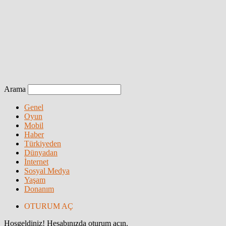
Arama
Genel
Oyun
Mobil
Haber
Türkiyeden
Dünyadan
İnternet
Sosyal Medya
Yaşam
Donanım
OTURUM AÇ
Hoşgeldiniz! Hesabınızda oturum açın.