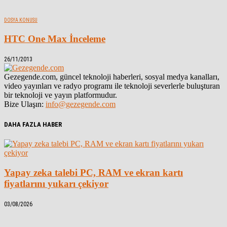
DOSYA KONUSU
HTC One Max İnceleme
26/11/2013
Gezegende.com, güncel teknoloji haberleri, sosyal medya kanalları,
video yayınları ve radyo programı ile teknoloji severlerle buluşturan
bir teknoloji ve yayın platformudur.
Bize Ulaşın:
info@gezegende.com
DAHA FAZLA HABER
Yapay zeka talebi PC, RAM ve ekran kartı
fiyatlarını yukarı çekiyor
03/08/2026