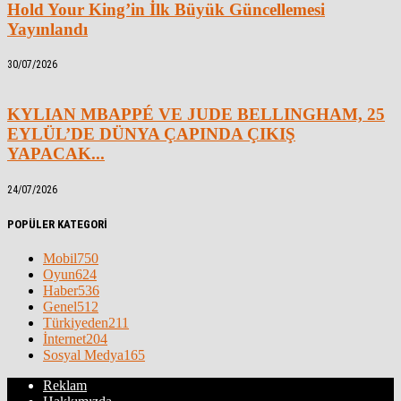
Hold Your King’in İlk Büyük Güncellemesi
Yayınlandı
30/07/2026
KYLIAN MBAPPÉ VE JUDE BELLINGHAM, 25
EYLÜL’DE DÜNYA ÇAPINDA ÇIKIŞ
YAPACAK...
24/07/2026
POPÜLER KATEGORİ
Mobil
750
Oyun
624
Haber
536
Genel
512
Türkiyeden
211
İnternet
204
Sosyal Medya
165
Reklam