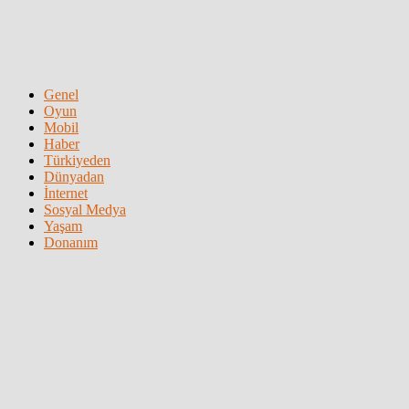
Genel
Oyun
Mobil
Haber
Türkiyeden
Dünyadan
İnternet
Sosyal Medya
Yaşam
Donanım