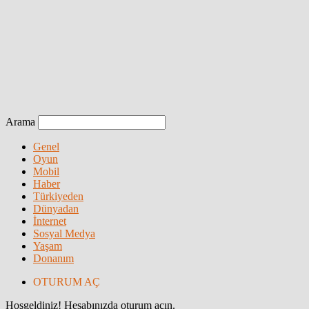
Arama
Genel
Oyun
Mobil
Haber
Türkiyeden
Dünyadan
İnternet
Sosyal Medya
Yaşam
Donanım
OTURUM AÇ
Hoşgeldiniz! Hesabınızda oturum açın.