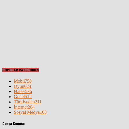
POPULAR CATEGORIES
Mobil
750
Oyun
624
Haber
536
Genel
512
Türkiyeden
211
İnternet
204
Sosyal Medya
165
Dosya Konusu