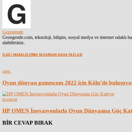
Gezegende
Gezegende.com, teknoloji, bilişim, sosyal medya ve internet odaklı 
alabilirsiniz.
İLGİLİ MAKALELER
BU YAZARDAN DAHA FAZLASI
GENEL
Oyun dünyası gamescom 2022 için Köln’de buluşuyo
BILGISAYAR
HP OMEN İnovasyonlarla Oyun Dünyasına Güç Kat
BİR CEVAP BIRAK