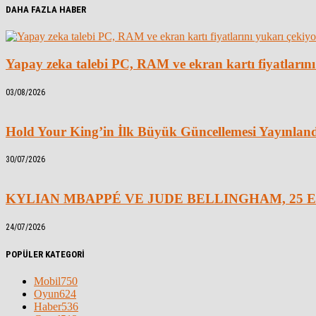
DAHA FAZLA HABER
Yapay zeka talebi PC, RAM ve ekran kartı fiyatlarını
03/08/2026
Hold Your King’in İlk Büyük Güncellemesi Yayınlan
30/07/2026
KYLIAN MBAPPÉ VE JUDE BELLINGHAM, 25 E
24/07/2026
POPÜLER KATEGORİ
Mobil
750
Oyun
624
Haber
536