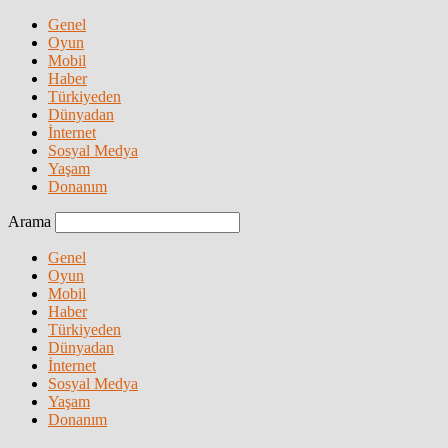
Genel
Oyun
Mobil
Haber
Türkiyeden
Dünyadan
İnternet
Sosyal Medya
Yaşam
Donanım
Arama
Genel
Oyun
Mobil
Haber
Türkiyeden
Dünyadan
İnternet
Sosyal Medya
Yaşam
Donanım