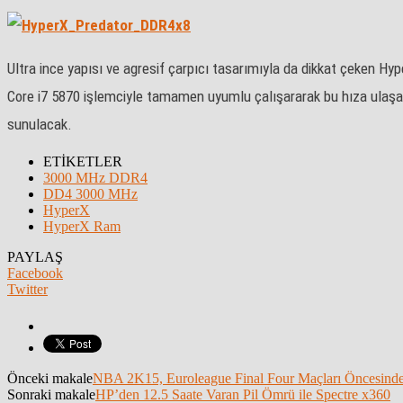
Ultra ince yapısı ve agresif çarpıcı tasarımıyla da dikkat çeken H
Core i7 5870 işlemciyle tamamen uyumlu çalışararak bu hıza ulaşan
sunulacak.
ETİKETLER
3000 MHz DDR4
DD4 3000 MHz
HyperX
HyperX Ram
PAYLAŞ
Facebook
Twitter
Önceki makale
NBA 2K15, Euroleague Final Four Maçları Öncesinde
Sonraki makale
HP’den 12.5 Saate Varan Pil Ömrü ile Spectre x360