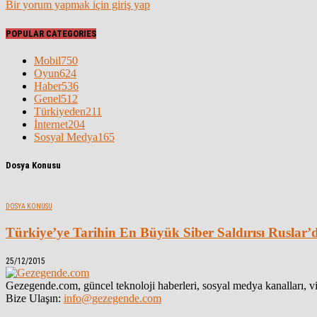
Bir yorum yapmak için giriş yap
POPULAR CATEGORIES
Mobil
750
Oyun
624
Haber
536
Genel
512
Türkiyeden
211
İnternet
204
Sosyal Medya
165
Dosya Konusu
DOSYA KONUSU
Türkiye’ye Tarihin En Büyük Siber Saldırısı Ruslar’
25/12/2015
Gezegende.com, güncel teknoloji haberleri, sosyal medya kanalları, vid
Bize Ulaşın:
info@gezegende.com