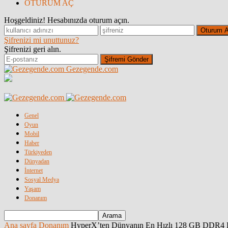
OTURUM AÇ
Hoşgeldiniz! Hesabınızda oturum açın.
Şifrenizi mi unuttunuz?
Şifrenizi geri alın.
Gezegende.com
Genel
Oyun
Mobil
Haber
Türkiyeden
Dünyadan
İnternet
Sosyal Medya
Yaşam
Donanım
Ana sayfa
Donanım
HyperX’ten Dünyanın En Hızlı 128 GB DDR4 