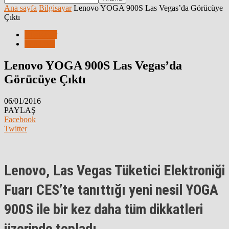
Ana sayfa
Bilgisayar
Lenovo YOGA 900S Las Vegas’da Görücüye
Çıktı
Bilgisayar
Windows
Lenovo YOGA 900S Las Vegas’da
Görücüye Çıktı
06/01/2016
PAYLAŞ
Facebook
Twitter
Lenovo
, Las Vegas Tüketici Elektroniği
Fuarı CES’te tanıttığı yeni nesil
YOGA
900S
ile bir kez daha tüm dikkatleri
üzerinde topladı.