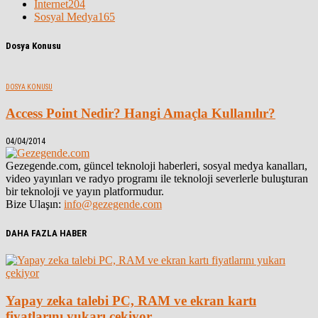
İnternet
204
Sosyal Medya
165
Dosya Konusu
DOSYA KONUSU
Access Point Nedir? Hangi Amaçla Kullanılır?
04/04/2014
Gezegende.com, güncel teknoloji haberleri, sosyal medya kanalları,
video yayınları ve radyo programı ile teknoloji severlerle buluşturan
bir teknoloji ve yayın platformudur.
Bize Ulaşın:
info@gezegende.com
DAHA FAZLA HABER
Yapay zeka talebi PC, RAM ve ekran kartı
fiyatlarını yukarı çekiyor