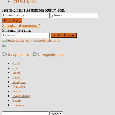
OTURUM AÇ
Hoşgeldiniz! Hesabınızda oturum açın.
Şifrenizi mi unuttunuz?
Şifrenizi geri alın.
Gezegende.com
Genel
Oyun
Mobil
Haber
Türkiyeden
Dünyadan
İnternet
Sosyal Medya
Yaşam
Donanım