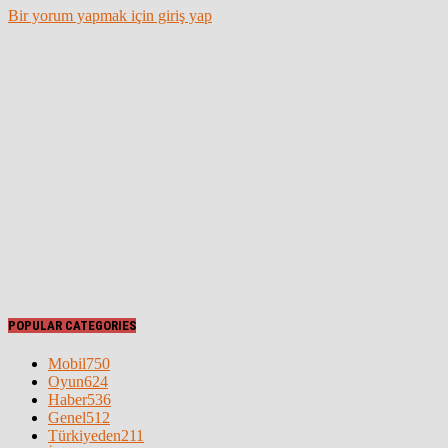
Bir yorum yapmak için giriş yap
POPULAR CATEGORIES
Mobil
750
Oyun
624
Haber
536
Genel
512
Türkiyeden
211