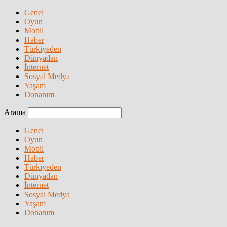
Genel
Oyun
Mobil
Haber
Türkiyeden
Dünyadan
İnternet
Sosyal Medya
Yaşam
Donanım
Arama
Genel
Oyun
Mobil
Haber
Türkiyeden
Dünyadan
İnternet
Sosyal Medya
Yaşam
Donanım