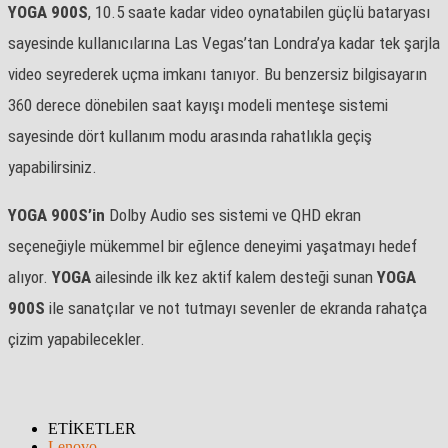
YOGA 900S
, 10.5 saate kadar video oynatabilen güçlü bataryası
sayesinde kullanıcılarına Las Vegas’tan Londra’ya kadar tek şarjla
video seyrederek uçma imkanı tanıyor. Bu benzersiz bilgisayarın
360 derece dönebilen saat kayışı modeli menteşe sistemi
sayesinde dört kullanım modu arasında rahatlıkla geçiş
yapabilirsiniz.
YOGA
900S’in
Dolby Audio ses sistemi ve QHD ekran
seçeneğiyle mükemmel bir eğlence deneyimi yaşatmayı hedef
alıyor.
YOGA
ailesinde ilk kez aktif kalem desteği sunan
YOGA
900S
ile sanatçılar ve not tutmayı sevenler de ekranda rahatça
çizim yapabilecekler.
ETİKETLER
Lenovo