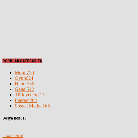
POPULAR CATEGORIES
Mobil
750
Oyun
624
Haber
536
Genel
512
Türkiyeden
211
İnternet
204
Sosyal Medya
165
Dosya Konusu
DOSYA KONUSU