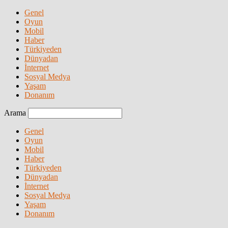
Genel
Oyun
Mobil
Haber
Türkiyeden
Dünyadan
İnternet
Sosyal Medya
Yaşam
Donanım
Arama
Genel
Oyun
Mobil
Haber
Türkiyeden
Dünyadan
İnternet
Sosyal Medya
Yaşam
Donanım