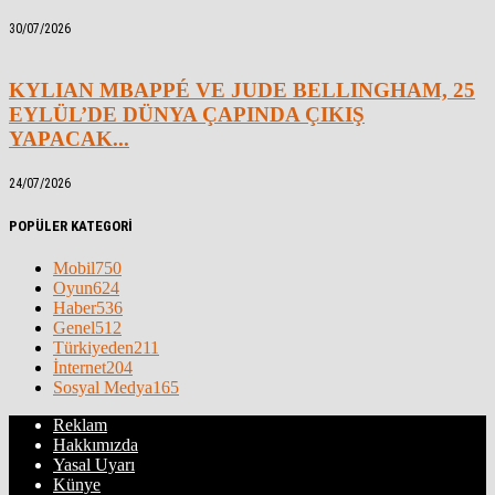
30/07/2026
KYLIAN MBAPPÉ VE JUDE BELLINGHAM, 25
EYLÜL’DE DÜNYA ÇAPINDA ÇIKIŞ
YAPACAK...
24/07/2026
POPÜLER KATEGORİ
Mobil
750
Oyun
624
Haber
536
Genel
512
Türkiyeden
211
İnternet
204
Sosyal Medya
165
Reklam
Hakkımızda
Yasal Uyarı
Künye