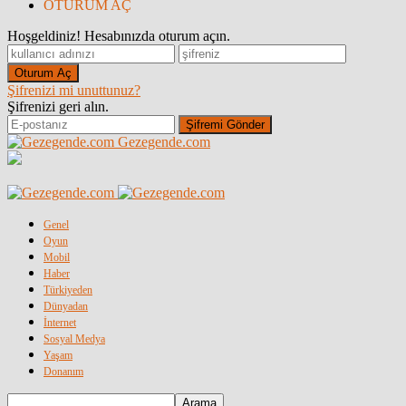
OTURUM AÇ
Hoşgeldiniz! Hesabınızda oturum açın.
Şifrenizi mi unuttunuz?
Şifrenizi geri alın.
Gezegende.com
Genel
Oyun
Mobil
Haber
Türkiyeden
Dünyadan
İnternet
Sosyal Medya
Yaşam
Donanım