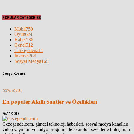
POPULAR CATEGORIES
Mobil
750
Oyun
624
Haber
536
Genel
512
Türkiyeden
211
İnternet
204
Sosyal Medya
165
Dosya Konusu
DOSYA KONUSU
En popüler Akıllı Saatler ve Özellikleri
26/11/2013
Gezegende.com, güncel teknoloji haberleri, sosyal medya kanalları,
video yayınları ve radyo programı ile teknoloji severlerle buluşturan