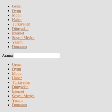
Genel
Oyun
Mobil
Haber
Türkiyeden
Dünyadan
İnternet
Sosyal Medya
Yaşam
Donanım
Arama
Genel
Oyun
Mobil
Haber
Türkiyeden
Dünyadan
İnternet
Sosyal Medya
Yaşam
Donanım