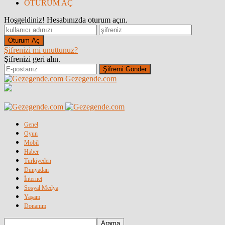
OTURUM AÇ
Hoşgeldiniz! Hesabınızda oturum açın.
Şifrenizi mi unuttunuz?
Şifrenizi geri alın.
Gezegende.com
Genel
Oyun
Mobil
Haber
Türkiyeden
Dünyadan
İnternet
Sosyal Medya
Yaşam
Donanım