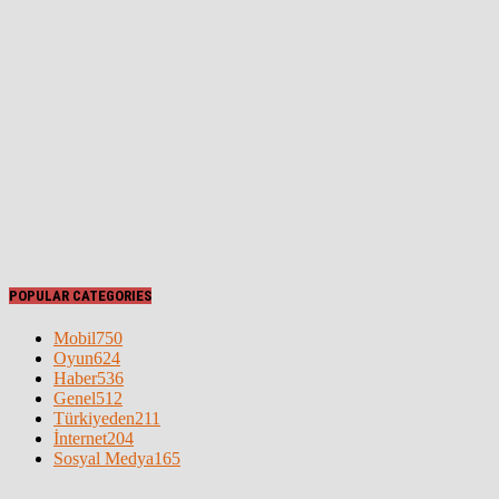
POPULAR CATEGORIES
Mobil
750
Oyun
624
Haber
536
Genel
512
Türkiyeden
211
İnternet
204
Sosyal Medya
165