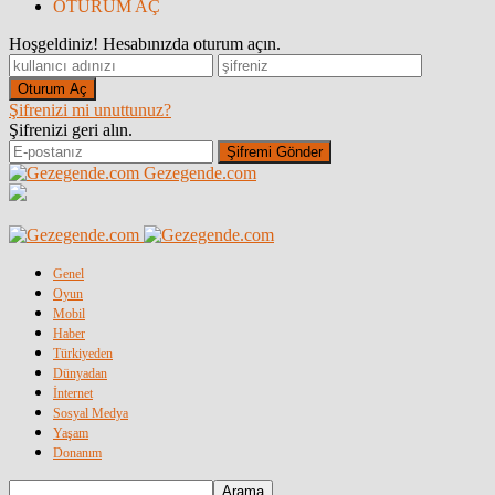
OTURUM AÇ
Hoşgeldiniz! Hesabınızda oturum açın.
Şifrenizi mi unuttunuz?
Şifrenizi geri alın.
Gezegende.com
Genel
Oyun
Mobil
Haber
Türkiyeden
Dünyadan
İnternet
Sosyal Medya
Yaşam
Donanım