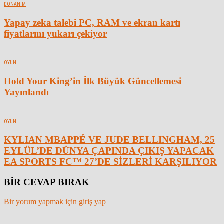
DONANIM
Yapay zeka talebi PC, RAM ve ekran kartı
fiyatlarını yukarı çekiyor
OYUN
Hold Your King’in İlk Büyük Güncellemesi
Yayınlandı
OYUN
KYLIAN MBAPPÉ VE JUDE BELLINGHAM, 25
EYLÜL’DE DÜNYA ÇAPINDA ÇIKIŞ YAPACAK
EA SPORTS FC™ 27’DE SİZLERİ KARŞILIYOR
BİR CEVAP BIRAK
Bir yorum yapmak için giriş yap