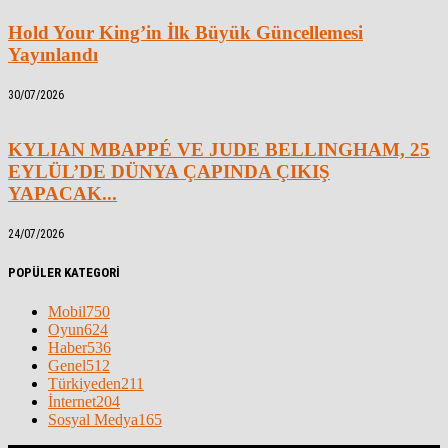
Hold Your King’in İlk Büyük Güncellemesi
Yayınlandı
30/07/2026
KYLIAN MBAPPÉ VE JUDE BELLINGHAM, 25
EYLÜL’DE DÜNYA ÇAPINDA ÇIKIŞ
YAPACAK...
24/07/2026
POPÜLER KATEGORİ
Mobil
750
Oyun
624
Haber
536
Genel
512
Türkiyeden
211
İnternet
204
Sosyal Medya
165