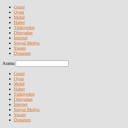
Genel
Oyun
Mobil
Haber
Türkiyeden
Dünyadan
İnternet
Sosyal Medya
Yaşam
Donanım
Arama
Genel
Oyun
Mobil
Haber
Türkiyeden
Dünyadan
İnternet
Sosyal Medya
Yaşam
Donanım