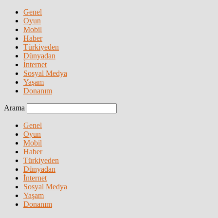
Genel
Oyun
Mobil
Haber
Türkiyeden
Dünyadan
İnternet
Sosyal Medya
Yaşam
Donanım
Arama
Genel
Oyun
Mobil
Haber
Türkiyeden
Dünyadan
İnternet
Sosyal Medya
Yaşam
Donanım