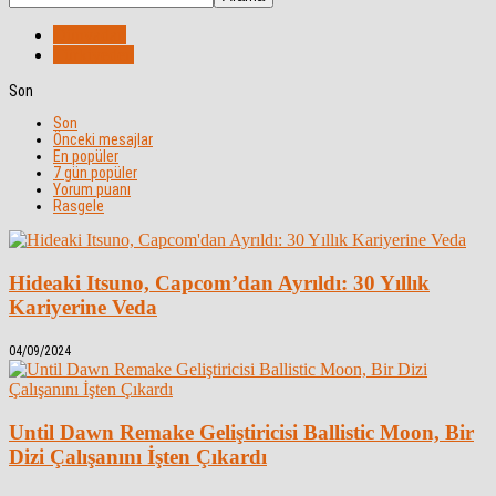
Dünyadan
Türkiyeden
Son
Son
Önceki mesajlar
En popüler
7 gün popüler
Yorum puanı
Rasgele
Hideaki Itsuno, Capcom’dan Ayrıldı: 30 Yıllık
Kariyerine Veda
04/09/2024
Until Dawn Remake Geliştiricisi Ballistic Moon, Bir
Dizi Çalışanını İşten Çıkardı