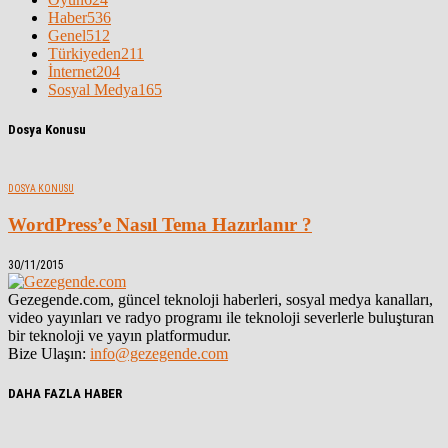
Haber
536
Genel
512
Türkiyeden
211
İnternet
204
Sosyal Medya
165
Dosya Konusu
DOSYA KONUSU
WordPress’e Nasıl Tema Hazırlanır ?
30/11/2015
Gezegende.com, güncel teknoloji haberleri, sosyal medya kanalları,
video yayınları ve radyo programı ile teknoloji severlerle buluşturan
bir teknoloji ve yayın platformudur.
Bize Ulaşın:
info@gezegende.com
DAHA FAZLA HABER