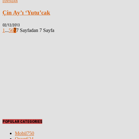
DÜNYADAN
Çin Ay’ı ‘Yutu’cak
02/12/2013
1
...
5
6
7
7 Sayfadan 7 Sayfa
POPULAR CATEGORIES
Mobil
750
Oyun
624