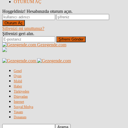
OTURUM AÇ
Hoşgeldiniz! Hesabınızda oturum açın.
Şifrenizi mi unuttunuz?
Şifrenizi geri alın.
Gezegende.com
Genel
Oyun
Mobil
Haber
Türkiyeden
Dünyadan
İnternet
Sosyal Medya
Yaşam
Donanım