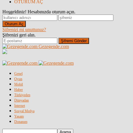
OTURUM AÇ
Hoşgeldiniz! Hesabınızda oturum açın.
Şifrenizi mi unuttunuz?
Şifrenizi geri alın.
Gezegende.com
Genel
Oyun
Mobil
Haber
Türkiyeden
Dünyadan
İnternet
Sosyal Medya
Yaşam
Donanım