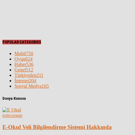
POPULAR CATEGORIES
Mobil
750
Oyun
624
Haber
536
Genel
512
Türkiyeden
211
İnternet
204
Sosyal Medya
165
Dosya Konusu
DOSYA KONUSU
E-Okul Veli Bilgilendirme Sistemi Hakkında