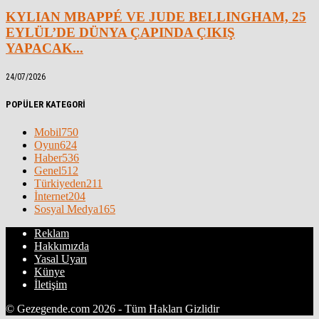
KYLIAN MBAPPÉ VE JUDE BELLINGHAM, 25
EYLÜL’DE DÜNYA ÇAPINDA ÇIKIŞ
YAPACAK...
24/07/2026
POPÜLER KATEGORİ
Mobil
750
Oyun
624
Haber
536
Genel
512
Türkiyeden
211
İnternet
204
Sosyal Medya
165
Reklam
Hakkımızda
Yasal Uyarı
Künye
İletişim
© Gezegende.com 2026 - Tüm Hakları Gizlidir