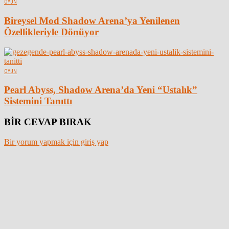
OYUN
Bireysel Mod Shadow Arena’ya Yenilenen
Özellikleriyle Dönüyor
OYUN
Pearl Abyss, Shadow Arena’da Yeni “Ustalık”
Sistemini Tanıttı
BİR CEVAP BIRAK
Bir yorum yapmak için giriş yap