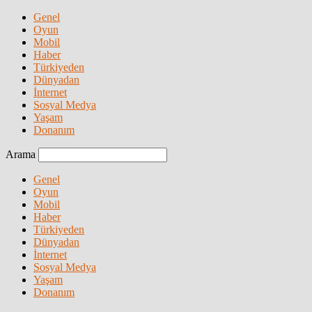
Genel
Oyun
Mobil
Haber
Türkiyeden
Dünyadan
İnternet
Sosyal Medya
Yaşam
Donanım
Arama
Genel
Oyun
Mobil
Haber
Türkiyeden
Dünyadan
İnternet
Sosyal Medya
Yaşam
Donanım