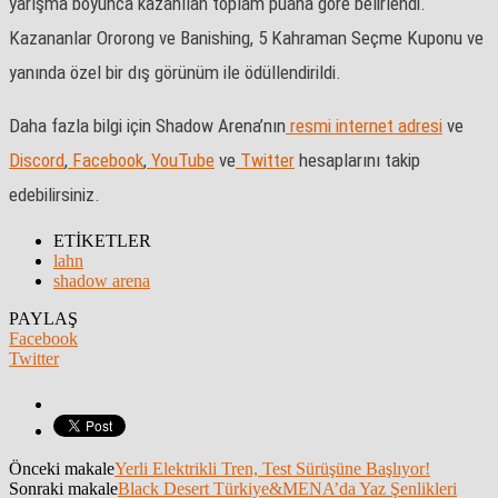
yarışma boyunca kazanılan toplam puana göre belirlendi.
Kazananlar Ororong ve Banishing, 5 Kahraman Seçme Kuponu ve
yanında özel bir dış görünüm ile ödüllendirildi.
Daha fazla bilgi için Shadow Arena’nın
resmi internet adresi
ve
Discord
,
Facebook
,
YouTube
ve
Twitter
hesaplarını takip
edebilirsiniz.
ETİKETLER
lahn
shadow arena
PAYLAŞ
Facebook
Twitter
Önceki makale
Yerli Elektrikli Tren, Test Sürüşüne Başlıyor!
Sonraki makale
Black Desert Türkiye&MENA’da Yaz Şenlikleri