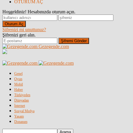
OTURUM AÇ
Hoşgeldiniz! Hesabınızda oturum açın.
Şifrenizi mi unuttunuz?
Şifrenizi geri alın.
Gezegende.com
Genel
Oyun
Mobil
Haber
Türkiyeden
Dünyadan
İnternet
Sosyal Medya
Yaşam
Donanım