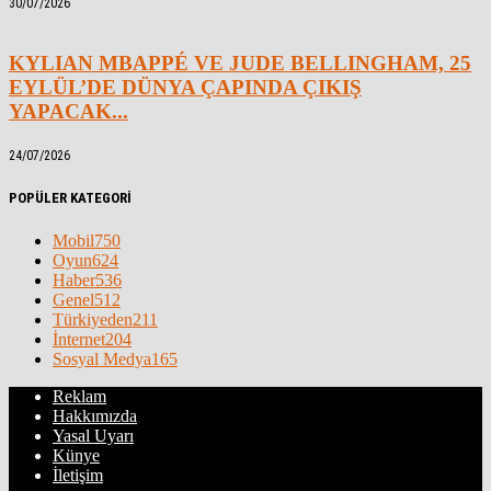
30/07/2026
KYLIAN MBAPPÉ VE JUDE BELLINGHAM, 25
EYLÜL’DE DÜNYA ÇAPINDA ÇIKIŞ
YAPACAK...
24/07/2026
POPÜLER KATEGORİ
Mobil
750
Oyun
624
Haber
536
Genel
512
Türkiyeden
211
İnternet
204
Sosyal Medya
165
Reklam
Hakkımızda
Yasal Uyarı
Künye
İletişim