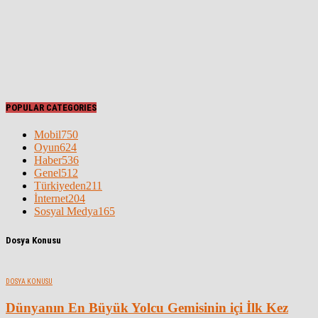
POPULAR CATEGORIES
Mobil
750
Oyun
624
Haber
536
Genel
512
Türkiyeden
211
İnternet
204
Sosyal Medya
165
Dosya Konusu
DOSYA KONUSU
Dünyanın En Büyük Yolcu Gemisinin içi İlk Kez