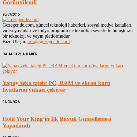
Görüntülendi
20/03/2016
Gezegende.com, güncel teknoloji haberleri, sosyal medya kanalları,
video yayınları ve radyo programı ile teknoloji severlerle buluşturan
bir teknoloji ve yayın platformudur.
Bize Ulaşın:
info@gezegende.com
DAHA FAZLA HABER
Yapay zeka talebi PC, RAM ve ekran kartı
fiyatlarını yukarı çekiyor
03/08/2026
Hold Your King’in İlk Büyük Güncellemesi
Yayınlandı