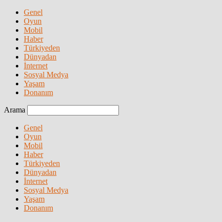
Genel
Oyun
Mobil
Haber
Türkiyeden
Dünyadan
İnternet
Sosyal Medya
Yaşam
Donanım
Arama
Genel
Oyun
Mobil
Haber
Türkiyeden
Dünyadan
İnternet
Sosyal Medya
Yaşam
Donanım